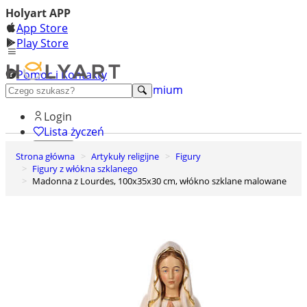
Holyart APP
App Store
Play Store
Pomoc i Kontakty
+48 222 922 860
Odkryj premium
Login
Lista życzeń
Strona główna
Artykuły religijne
Figury
0
Figury z włókna szklanego
Koszyk
Madonna z Lourdes, 100x35x30 cm, włókno szklane malowane