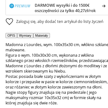
DARMOWE wysyłki i do 1500€
oszczędności za tylko 40,27zł/rok
Zaloguj się, aby dodać ten artykuł do listy życzeń
OPIS
Wymiary
Materiały
Madonna z Lourdes, wym. 100x35x30 cm, włókno szklan
malowane.
Figura o wym. 100x30x30 cm, wykonana z włókna
szklanego przez włoskich rzemieślników, przedstawiając
Madonne z Lourdes z dłońmi złożonymi do modlitwy i ze
wzrokiem skierowanym ku Niebu.
Postac posiada białe szaty z wykończeniami w złotym
kolorze i przepaske w pasie w kolorze ciemnoniebieskim,
oraz różaniec w złotym kolorze zawieszonym na dłoni.
Nagie stopy figury znajduja się na piedestale ( jego
maksymalny rozmiar 10x35x32 cm) w formie skały na
której znajduja się dwie róże.