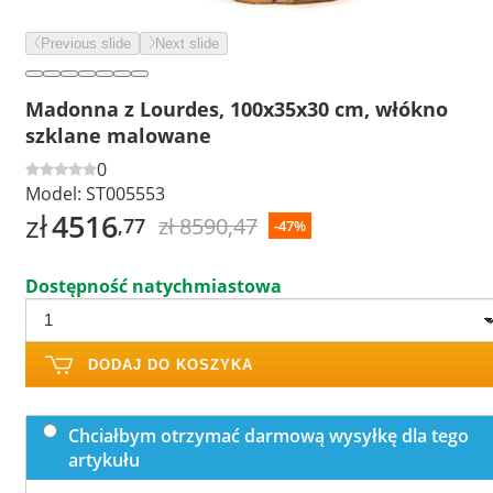
Previous slide
Next slide
Madonna z Lourdes, 100x35x30 cm, włókno
szklane malowane
0
Model:
ST005553
zł
4516
zł 8590,47
,77
-47%
Dostępność natychmiastowa
DODAJ DO KOSZYKA
Chciałbym otrzymać darmową wysyłkę dla tego
artykułu