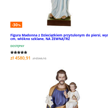
-30
%
Figura Madonna z Dzieciątkiem przytulonym do piersi, wys
cm, włókno szklane, NA ZEWNĄTRZ
DOSTĘPNY
zł 4580,91
zł 6544,16