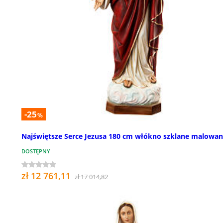
-25
%
Najświętsze Serce Jezusa 180 cm włókno szklane malowa
DOSTĘPNY
zł 12 761,11
zł 17 014,82