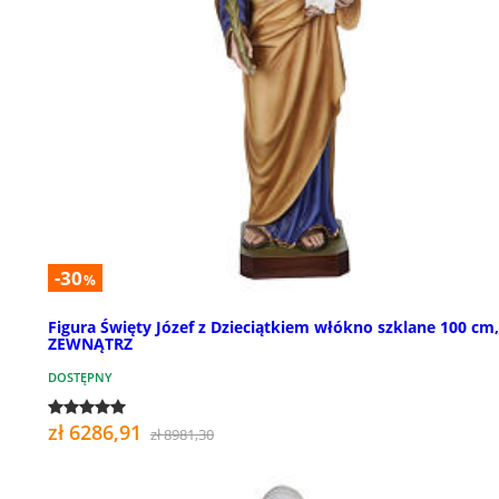
-30
%
Figura Święty Józef z Dzieciątkiem włókno szklane 100 cm
ZEWNĄTRZ
DOSTĘPNY
zł 6286,91
zł 8981,30