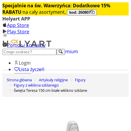
Specjalnie na św. Wawrzyńca
:
Dodatkowe 15%
RABATU
na cały asortyment,
kod: 260807
Holyart APP
App Store
Play Store
Pomoc i Kontakty
+48 222 922 860
Odkryj premium
Login
Lista życzeń
Strona główna
Artykuły religijne
Figury
0
Figury z włókna szklanego
Koszyk
Święta Teresa 150 cm białe włókno szklane