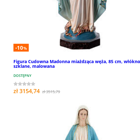
-10
%
Figura Cudowna Madonna miażdząca węża, 85 cm, włókn
szklane, malowana
DOSTĘPNY
zł 3154,74
zł 3515,79