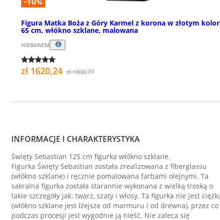
-10
%
Figura Matka Boża z Góry Karmel z korona w złotym kolor
65 cm, włókno szklane, malowana
NIEBAWEM
zł 1620,24
zł 1800,77
INFORMACJE I CHARAKTERYSTYKA
Święty Sebastian 125 cm figurka włókno szklane.
Figurka Święty Sebastian została zrealizowana z fiberglassu
(włókno szklane) i ręcznie pomalowana farbami olejnymi. Ta
sakralna figurka została starannie wykonana z wielką troską o
takie szczegóły jak: twarz, szaty i włosy. Ta figurka nie jest ciężk
(włókno szklane jest lżejsze od marmuru i od drewna), przez co
podczas procesji jest wygodnie ją nieść. Nie zaleca się