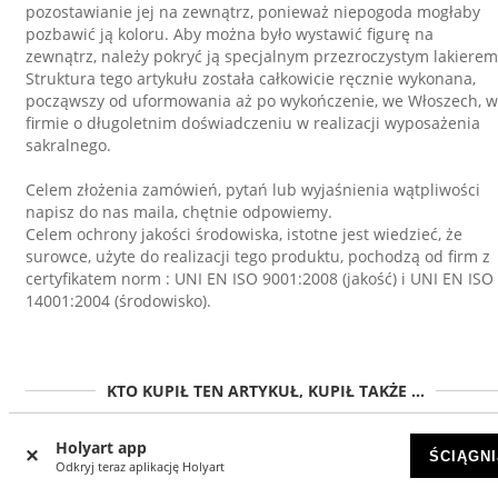
pozostawianie jej na zewnątrz, ponieważ niepogoda mogłaby
pozbawić ją koloru. Aby można było wystawić figurę na
zewnątrz, należy pokryć ją specjalnym przezroczystym lakierem
Struktura tego artykułu została całkowicie ręcznie wykonana,
począwszy od uformowania aż po wykończenie, we Włoszech, w
firmie o długoletnim doświadczeniu w realizacji wyposażenia
sakralnego.
Celem złożenia zamówień, pytań lub wyjaśnienia wątpliwości
napisz do nas maila, chętnie odpowiemy.
Celem ochrony jakości środowiska, istotne jest wiedzieć, że
surowce, użyte do realizacji tego produktu, pochodzą od firm z
certyfikatem norm : UNI EN ISO 9001:2008 (jakość) i UNI EN ISO
14001:2004 (środowisko).
KTO KUPIŁ TEN ARTYKUŁ, KUPIŁ TAKŻE ...
Holyart app
ŚCIĄGNI
Odkryj teraz aplikację Holyart