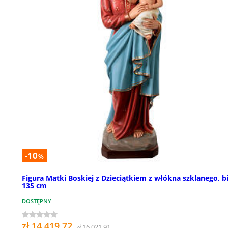
-10
%
Figura Matki Boskiej z Dzieciątkiem z włókna szklanego, bi
135 cm
DOSTĘPNY
zł 14 419,72
zł 16 021,91