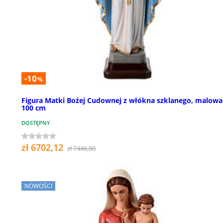
-10
%
Figura Matki Bożej Cudownej z włókna szklanego, malowa
100 cm
DOSTĘPNY
zł 6702,12
zł 7446,80
NOWOŚCI