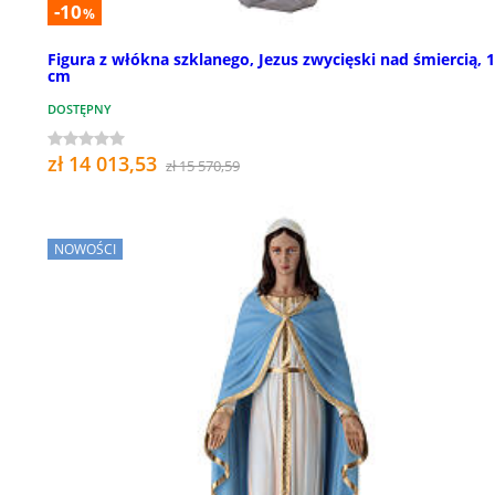
-10
%
Figura z włókna szklanego, Jezus zwycięski nad śmiercią, 
cm
DOSTĘPNY
zł 14 013,53
zł 15 570,59
NOWOŚCI