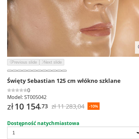
Previous slide
Next slide
Święty Sebastian 125 cm włókno szklane
0
Model:
ST005042
zł
10 154
zł 11 283,04
,73
-10%
Dostępność natychmiastowa