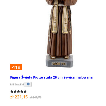
-11
%
Figura Święty Pio ze stułą 26 cm żywica malowana
NIEBAWEM
zł 221,15
zł 247,78