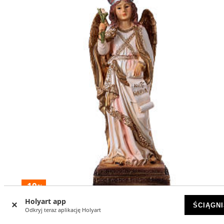
-10
%
Holyart app
ŚCIĄGNI
Archanioł Gabriel 30 cm figura z żywicy
Odkryj teraz aplikację Holyart
DOSTĘPNY