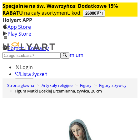
Specjalnie na św. Wawrzyńca
:
Dodatkowe 15%
RABATU
na cały asortyment, kod:
260807
Holyart APP
App Store
Play Store
Pomoc i Kontakty
+48 222 922 860
Odkryj premium
Login
Lista życzeń
Strona główna
Artykuły religijne
Figury
Figury z żywicy
0
Figura Matki Boskiej Brzemienna, żywica, 20 cm
Koszyk