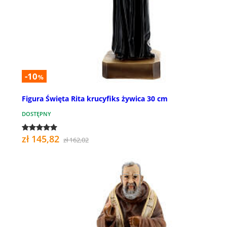
-10
%
Figura Święta Rita krucyfiks żywica 30 cm
DOSTĘPNY
zł 145,82
zł 162,02