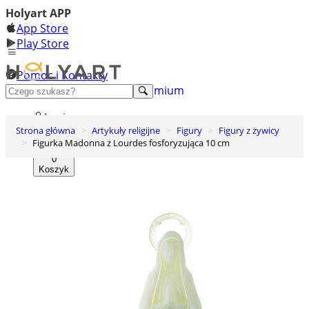
Holyart APP
App Store
Play Store
Pomoc i Kontakty
+48 222 922 860
Odkryj premium
Login
Strona główna
Artykuły religijne
Figury
Figury z żywicy
Lista życzeń
Figurka Madonna z Lourdes fosforyzująca 10 cm
0
Koszyk