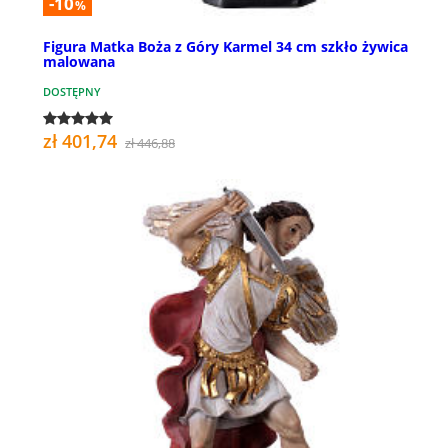
-10
%
Figura Matka Boża z Góry Karmel 34 cm szkło żywica
malowana
DOSTĘPNY
zł 401,74
zł 446,88