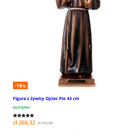
-16
%
Figura z żywicy Ojciec Pio 43 cm
DOSTĘPNY
zł 266,32
zł 315,98