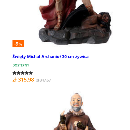
-9
%
Święty Michał Archanioł 30 cm żywica
DOSTĘPNY
zł 315,98
zł 347,57