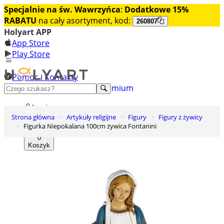
Specjalnie na św. Wawrzyńca
:
Dodatkowe 15%
RABATU
na cały asortyment, kod:
260807
Holyart APP
App Store
Play Store
Pomoc i Kontakty
+48 222 922 860
Odkryj premium
Login
Strona główna
Artykuły religijne
Figury
Figury z żywicy
Lista życzeń
Figurka Niepokalana 100cm żywica Fontanini
0
Koszyk