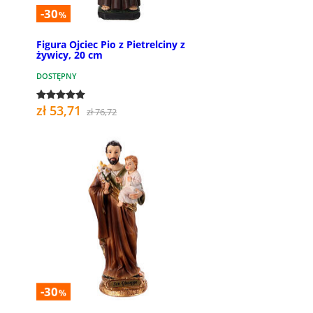
-30
%
Figura Ojciec Pio z Pietrelciny z
żywicy, 20 cm
DOSTĘPNY
zł 53,71
zł 76,72
-30
%