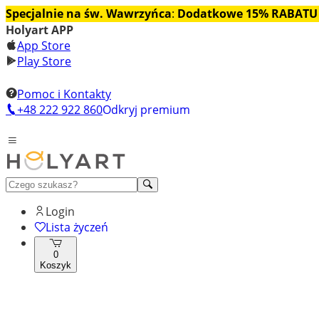
Specjalnie na św. Wawrzyńca
:
Dodatkowe 15% RABATU
Holyart APP
App Store
Play Store
Pomoc i Kontakty
+48 222 922 860
Odkryj premium
Login
Lista życzeń
0
Koszyk