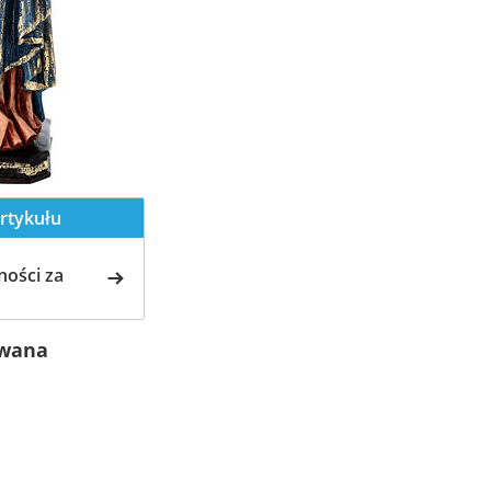
rtykułu
ości za
owana