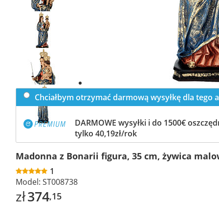
Previous
slide
Next
slide
Chciałbym otrzymać darmową wysyłkę dla tego a
DARMOWE wysyłki i do 1500€ oszczędn
tylko 40,19zł/rok
Madonna z Bonarii figura, 35 cm, żywica mal
1
Model:
ST008738
zł
374
,15