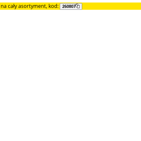
na cały asortyment, kod:
260807