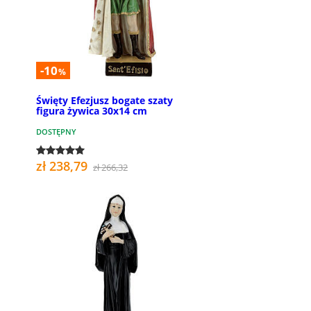
-10
%
Święty Efezjusz bogate szaty
figura żywica 30x14 cm
DOSTĘPNY
zł 238,79
zł 266,32