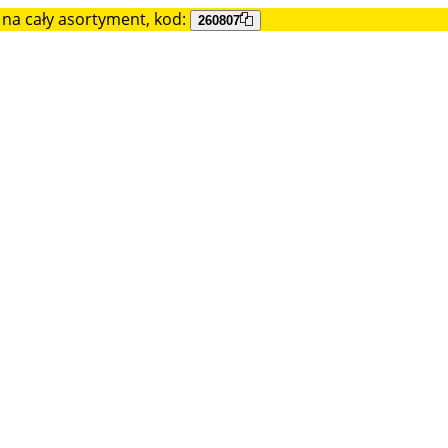
na cały asortyment, kod:
260807