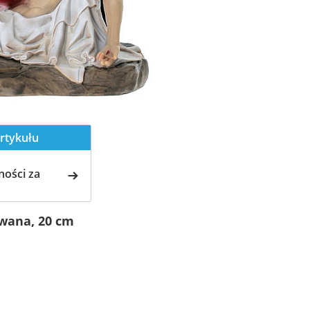
rtykułu
ości za
owana, 20 cm