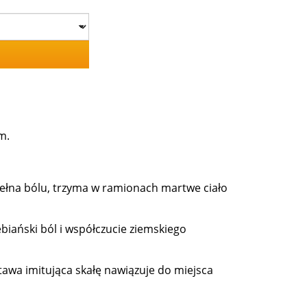
m.
 pełna bólu, trzyma w ramionach martwe ciało
ebiański ból i współczucie ziemskiego
tawa imitująca skałę nawiązuje do miejsca