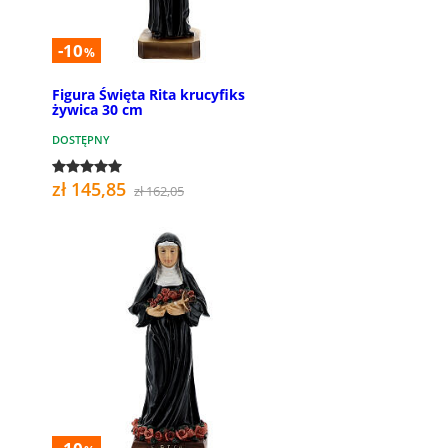
-10
%
Figura Święta Rita krucyfiks
żywica 30 cm
DOSTĘPNY
zł 145,85
zł 162,05