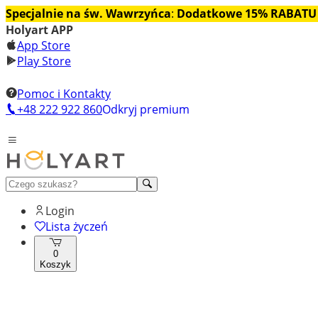
Specjalnie na św. Wawrzyńca
:
Dodatkowe 15% RABATU
Holyart APP
App Store
Play Store
Pomoc i Kontakty
+48 222 922 860
Odkryj premium
Login
Lista życzeń
0
Koszyk