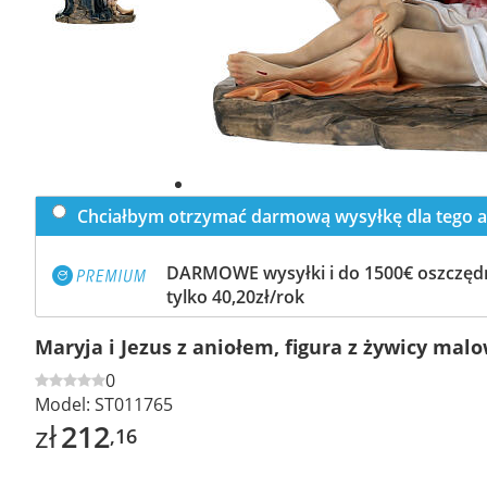
Chciałbym otrzymać darmową wysyłkę dla tego a
DARMOWE wysyłki i do 1500€ oszczędn
tylko 40,20zł/rok
Maryja i Jezus z aniołem, figura z żywicy mal
0
Model:
ST011765
zł
212
,16