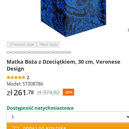
Previous slide
Next slide
Matka Boża z Dzeciątkiem, 30 cm, Veronese
Design
2
Model:
ST008786
zł
261
zł 374,82
,78
-30%
Dostępność natychmiastowa
DODAJ DO KOSZYKA