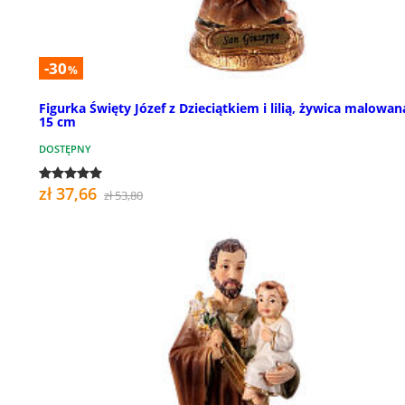
-30
%
Figurka Święty Józef z Dzieciątkiem i lilią, żywica malowan
15 cm
DOSTĘPNY
zł 37,66
zł 53,80