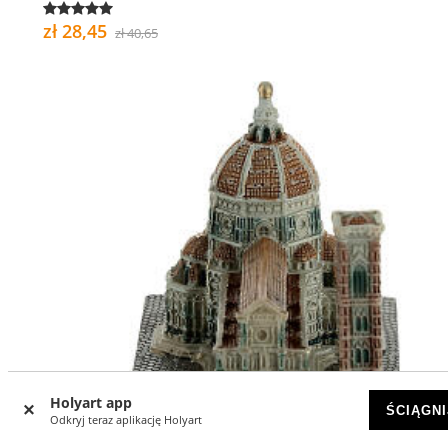
zł 28,45
zł 40,65
Holyart app
ŚCIĄGNI
Odkryj teraz aplikację Holyart