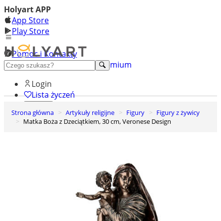
Holyart APP
App Store
Play Store
Pomoc i Kontakty
+48 222 922 860
Odkryj premium
Login
Lista życzeń
Strona główna
Artykuły religijne
Figury
Figury z żywicy
0
Matka Boża z Dzeciątkiem, 30 cm, Veronese Design
Koszyk