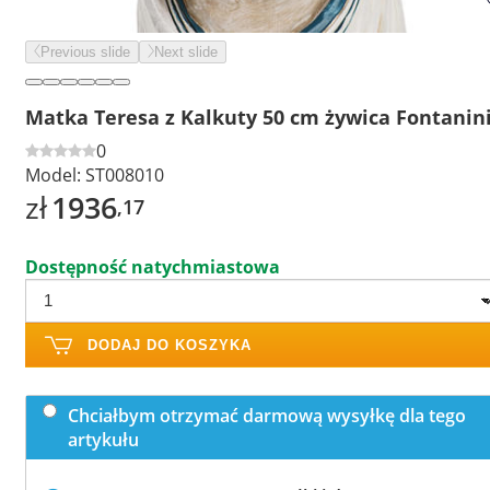
Previous slide
Next slide
Matka Teresa z Kalkuty 50 cm żywica Fontanin
0
Model:
ST008010
zł
1936
,17
Dostępność natychmiastowa
DODAJ DO KOSZYKA
Chciałbym otrzymać darmową wysyłkę dla tego
artykułu