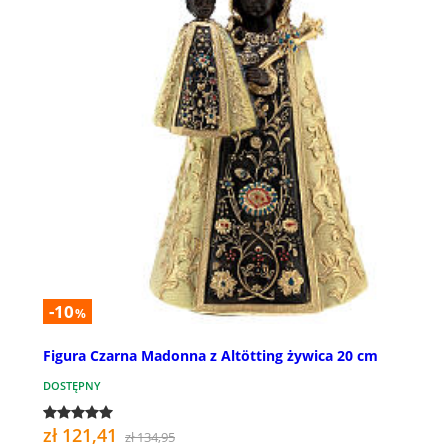
-10
%
Figura Czarna Madonna z Altötting żywica 20 cm
DOSTĘPNY
zł 121,41
zł 134,95