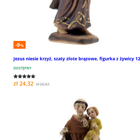
-9
%
Jezus niesie krzyż, szaty złote brązowe, figurka z żywicy 1
DOSTĘPNY
zł 24,32
zł 26,63