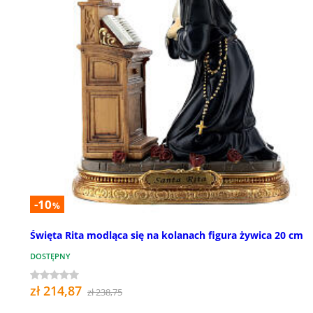
-10
%
Święta Rita modląca się na kolanach figura żywica 20 cm
DOSTĘPNY
zł 214,87
zł 238,75