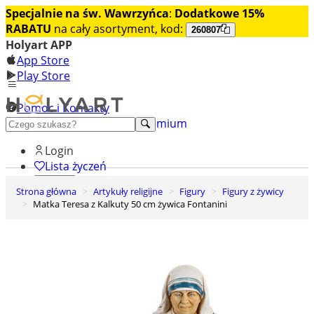
Specjalnie na św. Wawrzyńca
:
Dodatkowe 15%
RABATU
na cały asortyment, kod:
260807
Holyart APP
App Store
Play Store
Pomoc i Kontakty
+48 222 922 860
Odkryj premium
Login
Lista życzeń
Strona główna
Artykuły religijne
Figury
Figury z żywicy
0
Matka Teresa z Kalkuty 50 cm żywica Fontanini
Koszyk