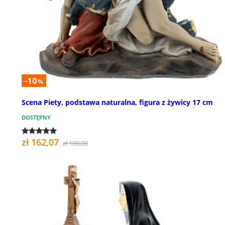
-10
%
Scena Piety, podstawa naturalna, figura z żywicy 17 cm
DOSTĘPNY
zł 162,07
zł 180,08