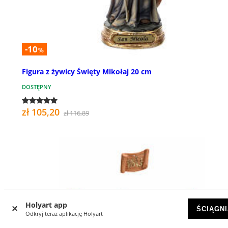
-10
%
Figura z żywicy Święty Mikołaj 20 cm
DOSTĘPNY
zł 105,20
zł 116,89
Holyart app
ŚCIĄGNI
Odkryj teraz aplikację Holyart