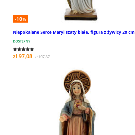
-10
%
Niepokalane Serce Maryi szaty białe, figura z żywicy 20 cm
DOSTĘPNY
zł 97,08
zł 107,87