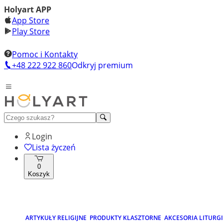
Holyart APP
App Store
Play Store
Pomoc i Kontakty
+48 222 922 860
Odkryj premium
Login
Lista życzeń
0
Koszyk
ARTYKUŁY RELIGIJNE
PRODUKTY KLASZTORNE
AKCESORIA LITURG