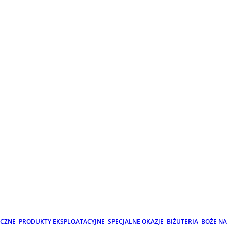
ICZNE
PRODUKTY EKSPLOATACYJNE
SPECJALNE OKAZJE
BIŻUTERIA
BOŻE N