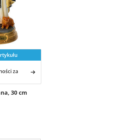
rtykułu
ości za
ana, 30 cm