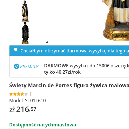
Previous
slide
Next
slide
Chciałbym otrzymać darmową wysyłkę dla tego a
DARMOWE wysyłki i do 1500€ oszczędn
tylko 40,27zł/rok
Święty Marcin de Porres figura żywica malow
1
Model:
ST011610
zł
216
,57
Dostępność natychmiastowa