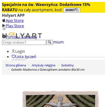
Specjalnie na św. Wawrzyńca
:
Dodatkowe 15%
RABATU
na cały asortyment, kod:
260807
Holyart APP
App Store
Play Store
Pomoc i Kontakty
+48 222 922 860
Odkryj premium
Login
Lista życzeń
Strona główna
Artykuły religijne
Gobeliny
0
Gobelin Madonna z Dzieciątkiem aniołami 40x30 cm
Koszyk