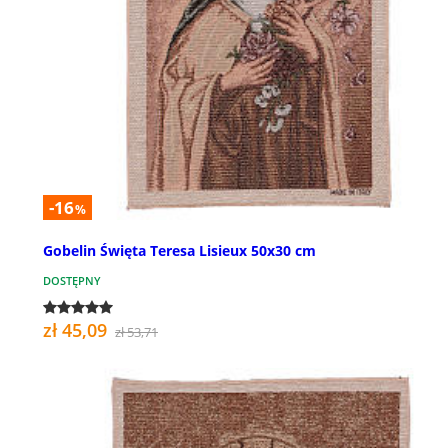
-16
%
Gobelin Święta Teresa Lisieux 50x30 cm
DOSTĘPNY
zł 45,09
zł 53,71