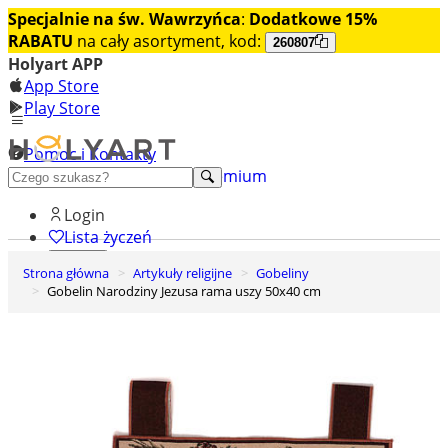
Specjalnie na św. Wawrzyńca
:
Dodatkowe 15%
RABATU
na cały asortyment, kod:
260807
Holyart APP
App Store
Play Store
Pomoc i Kontakty
+48 222 922 860
Odkryj premium
Login
Lista życzeń
Strona główna
Artykuły religijne
Gobeliny
0
Gobelin Narodziny Jezusa rama uszy 50x40 cm
Koszyk