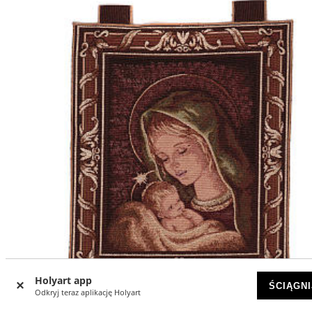
Holyart app
-25
%
ŚCIĄGNI
Odkryj teraz aplikację Holyart