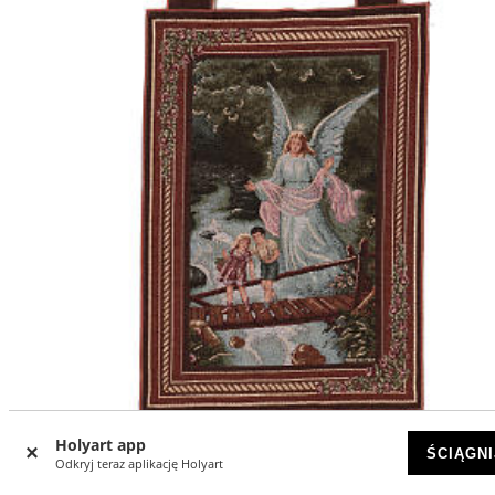
Holyart app
ŚCIĄGNI
Gobelin Anioł Stróż rama uszy 50x40 cm
Odkryj teraz aplikację Holyart
DOSTĘPNY