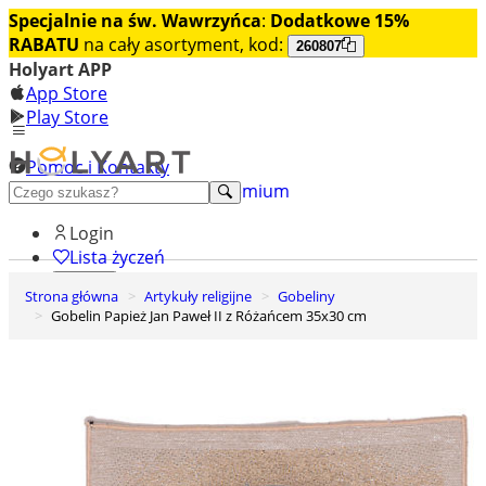
Specjalnie na św. Wawrzyńca
:
Dodatkowe 15%
RABATU
na cały asortyment, kod:
260807
Holyart APP
App Store
Play Store
Pomoc i Kontakty
+48 222 922 860
Odkryj premium
Login
Lista życzeń
Strona główna
Artykuły religijne
Gobeliny
0
Gobelin Papież Jan Paweł II z Różańcem 35x30 cm
Koszyk