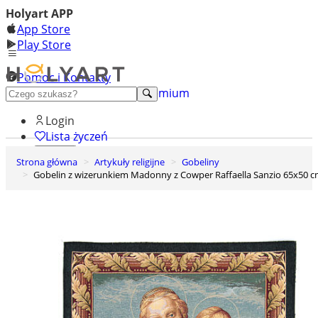
Holyart APP
App Store
Play Store
Pomoc i Kontakty
+48 222 922 860
Odkryj premium
Login
Lista życzeń
Strona główna
Artykuły religijne
Gobeliny
0
Gobelin z wizerunkiem Madonny z Cowper Raffaella Sanzio 65x50 
Koszyk