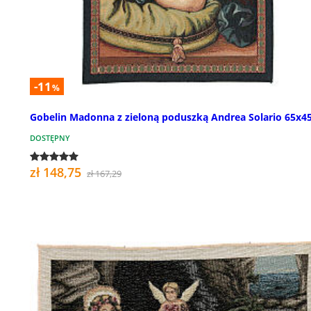
-11
%
Gobelin Madonna z zieloną poduszką Andrea Solario 65x4
DOSTĘPNY
zł 148,75
zł 167,29