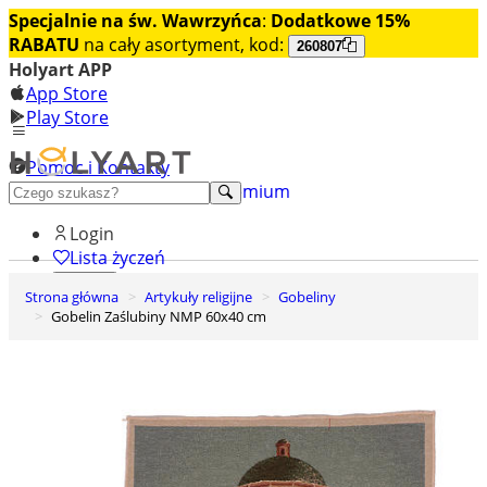
Specjalnie na św. Wawrzyńca
:
Dodatkowe 15%
RABATU
na cały asortyment, kod:
260807
Holyart APP
App Store
Play Store
Pomoc i Kontakty
+48 222 922 860
Odkryj premium
Login
Lista życzeń
Strona główna
Artykuły religijne
Gobeliny
0
Gobelin Zaślubiny NMP 60x40 cm
Koszyk