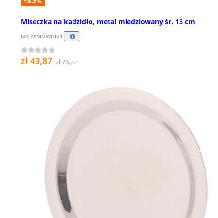
-35
%
Miseczka na kadzidło, metal miedziowany śr. 13 cm
NA ZAMÓWIENIE
zł 49,87
zł 76,72