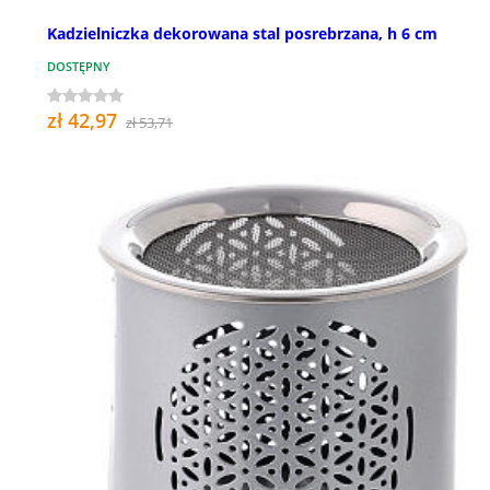
Kadzielniczka dekorowana stal posrebrzana, h 6 cm
DOSTĘPNY
zł 42,97
zł 53,71