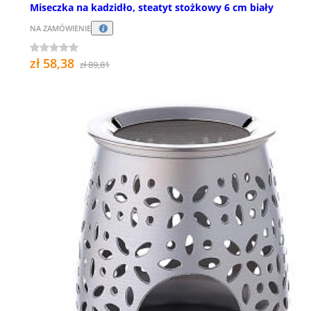
Miseczka na kadzidło, steatyt stożkowy 6 cm biały
NA ZAMÓWIENIE
zł 58,38
zł 89,81