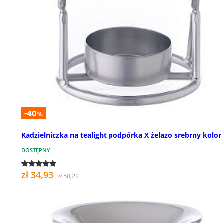
-40
%
Kadzielniczka na tealight podpórka X żelazo srebrny kolor
DOSTĘPNY
zł 34,93
zł 58,22