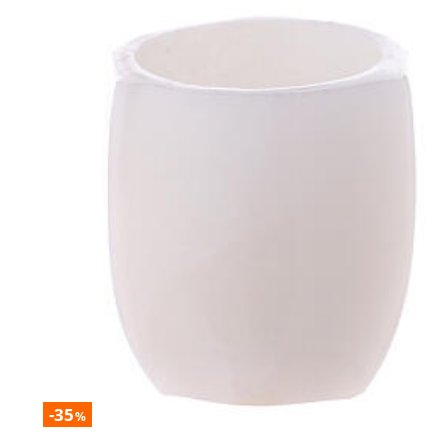
-35
%