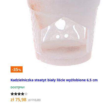
-35
%
Kadzielniczka steatyt biały liście wyżłobione 6,5 cm
DOSTĘPNY
zł 75,98
zł 116,89