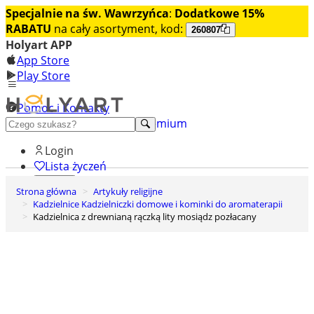
Specjalnie na św. Wawrzyńca
:
Dodatkowe 15%
RABATU
na cały asortyment, kod:
260807
Holyart APP
App Store
Play Store
Pomoc i Kontakty
+48 222 922 860
Odkryj premium
Login
Lista życzeń
Strona główna
Artykuły religijne
0
Kadzielnice Kadzielniczki domowe i kominki do aromaterapii
Koszyk
Kadzielnica z drewnianą rączką lity mosiądz pozłacany