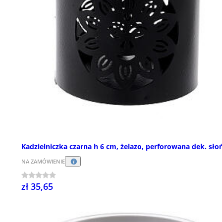
Kadzielniczka czarna h 6 cm, żelazo, perforowana dek. sło
NA ZAMÓWIENIE
zł 35,65