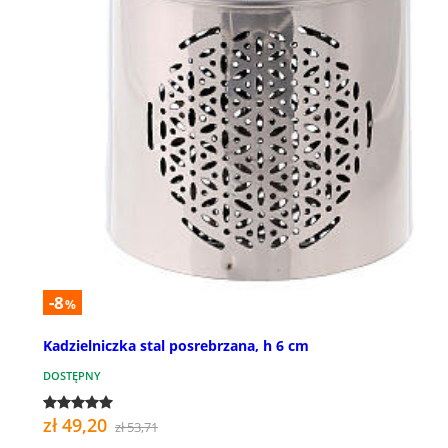
-8
%
Kadzielniczka stal posrebrzana, h 6 cm
DOSTĘPNY
zł 49,20
zł 53,71