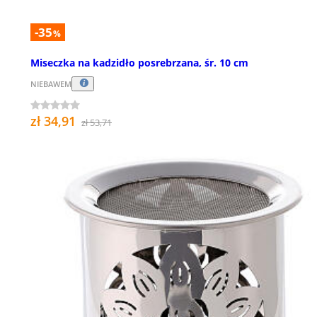
-35
%
Miseczka na kadzidło posrebrzana, śr. 10 cm
NIEBAWEM
zł 34,91
zł 53,71