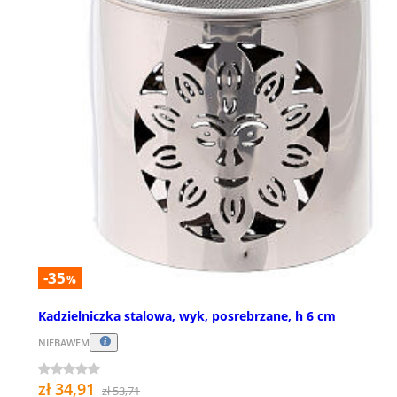
-35
%
Kadzielniczka stalowa, wyk, posrebrzane, h 6 cm
NIEBAWEM
zł 34,91
zł 53,71