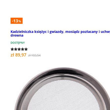
-13
%
Kadzielniczka księżyc i gwiazdy, mosiądz pozłacany i uchw
drewna
DOSTĘPNY
zł 89,97
zł 103,54