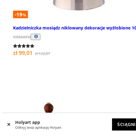
-19
%
Kadzielniczka mosiądz niklowany dekoracje wyżłobione 1
NIEBAWEM
zł 99,01
zł 122,07
Holyart app
ŚCIĄGNI
Odkryj teraz aplikację Holyart