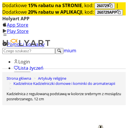
Dodatkowe
15% rabatu na STRONIE
, kod:
|
260729
Dodatkowe
20% rabatu w APLIKACJI
, kod:
260729APP
Holyart APP
App Store
Play Store
Pomoc i Kontakty
+48 222 922 860
Odkryj premium
Login
Lista życzeń
Strona główna
Artykuły religijne
0
Kadzielnice Kadzielniczki domowe i kominki do aromaterapii
Koszyk
Kadzielnica z regulowaną podstawą w kolorze srebrnym z mosiądzu
posrebrzanego, 12 cm