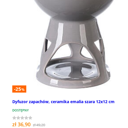
-25
%
Dyfuzor zapachów, ceramika emalia szara 12x12 cm
DOSTĘPNY
zł 36,90
zł 49,20