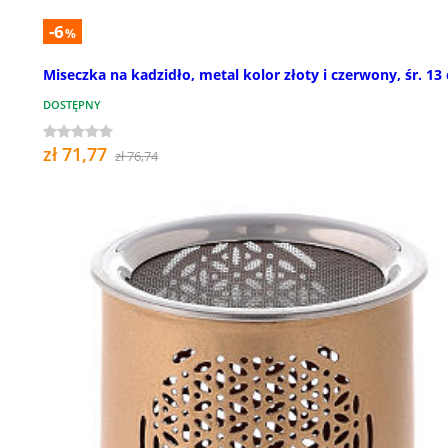
-6
%
Miseczka na kadzidło, metal kolor złoty i czerwony, śr. 13
DOSTĘPNY
zł 71,77
zł 76,74