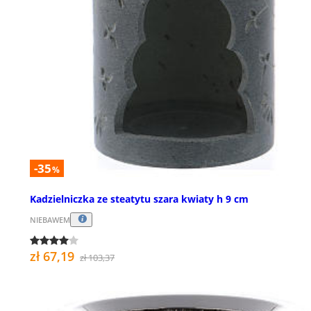
-35
%
Kadzielniczka ze steatytu szara kwiaty h 9 cm
NIEBAWEM
zł 67,19
zł 103,37