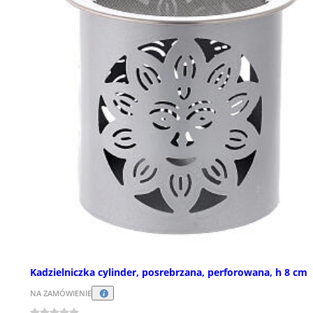
Kadzielniczka cylinder, posrebrzana, perforowana, h 8 cm
NA ZAMÓWIENIE