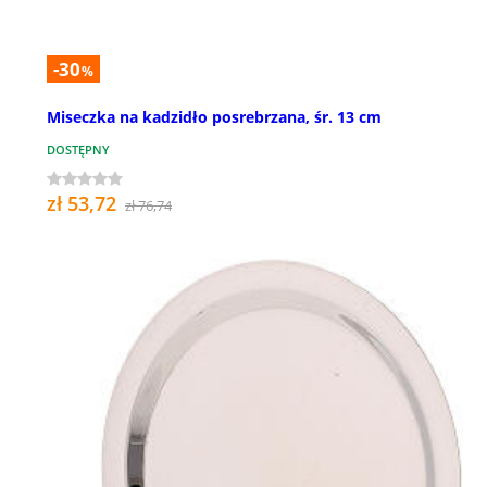
-30
%
Miseczka na kadzidło posrebrzana, śr. 13 cm
DOSTĘPNY
zł 53,72
zł 76,74