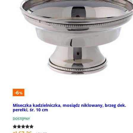
-6
%
Miseczka kadzielniczka, mosiądz niklowany, brzeg dek.
perełki, śr. 10 cm
DOSTĘPNY