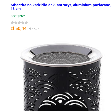
Miseczka na kadzidło dek. antracyt, aluminium pozłacane, 
13 cm
DOSTĘPNY
zł 50,44
zł 67,26