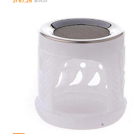
zł 67,26
zł 71,77