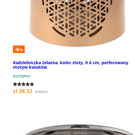
-6
%
Kadzielniczka żelazna, kolor złoty, h 6 cm, perforowany
motyw kwiatów
DOSTĘPNY
zł 38,32
zł 40,63