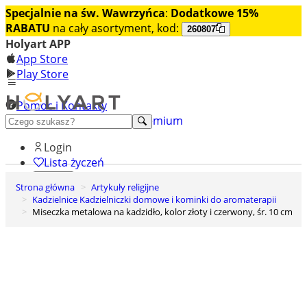
Specjalnie na św. Wawrzyńca
:
Dodatkowe 15%
RABATU
na cały asortyment, kod:
260807
Holyart APP
App Store
Play Store
Pomoc i Kontakty
+48 222 922 860
Odkryj premium
Login
Lista życzeń
Strona główna
Artykuły religijne
0
Kadzielnice Kadzielniczki domowe i kominki do aromaterapii
Koszyk
Miseczka metalowa na kadzidło, kolor złoty i czerwony, śr. 10 cm