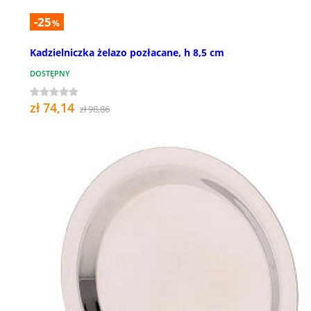
-25
%
Kadzielniczka żelazo pozłacane, h 8,5 cm
DOSTĘPNY
zł 74,14
zł 98,86