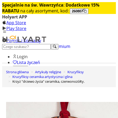
Specjalnie na św. Wawrzyńca
:
Dodatkowe 15%
RABATU
na cały asortyment, kod:
260807
Holyart APP
App Store
Play Store
Pomoc i Kontakty
+48 222 922 860
Odkryj premium
Login
Lista życzeń
Strona główna
Artykuły religijne
Krucyfiksy
0
Krucyfiksy ceramika artystyczna i glina
Koszyk
Krzyż "drzewo życia" ceramika, czerwonożółty.