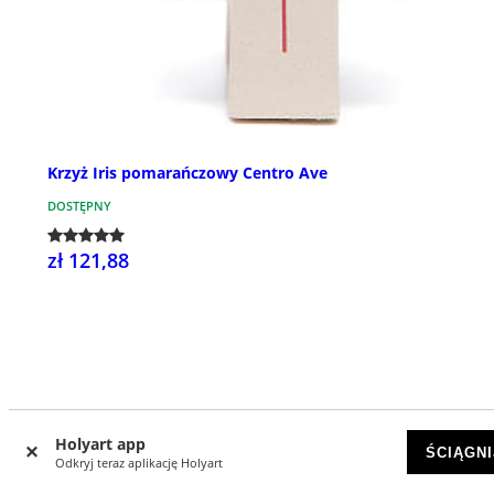
Krzyż Iris pomarańczowy Centro Ave
DOSTĘPNY
zł 121,88
Recenzje klientów
Holyart app
ŚCIĄGNI
Odkryj teraz aplikację Holyart