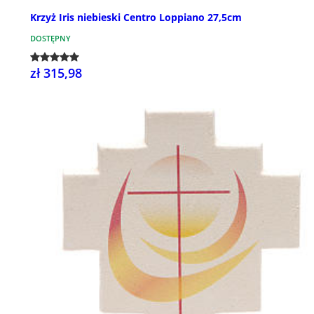
Krzyż Iris niebieski Centro Loppiano 27,5cm
DOSTĘPNY
zł 315,98