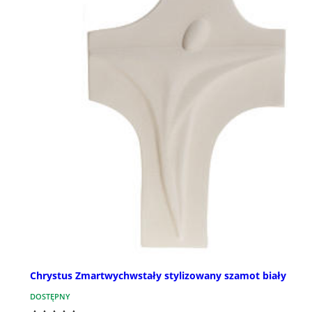
Chrystus Zmartwychwstały stylizowany szamot biały
DOSTĘPNY