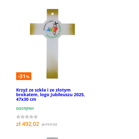
-31
%
Krzyż ze szkła i ze złotym
brokatem, logo Jubileuszu 2025,
47x30 cm
DOSTĘPNY
zł 492,02
zł 717,72