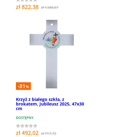
zł 822,38
zł 1349,67
-31
%
Krzyż z białego szkła, z
brokatem, Jubileusz 2025, 47x30
cm
DOSTĘPNY
zł 492,02
zł 717,72