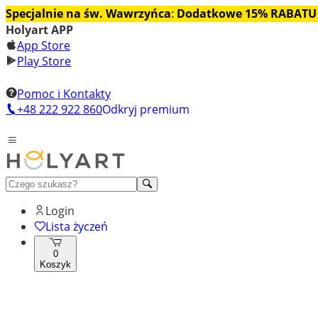
Specjalnie na św. Wawrzyńca
:
Dodatkowe 15% RABATU
Holyart APP
App Store
Play Store
Pomoc i Kontakty
+48 222 922 860
Odkryj premium
Login
Lista życzeń
0
Koszyk