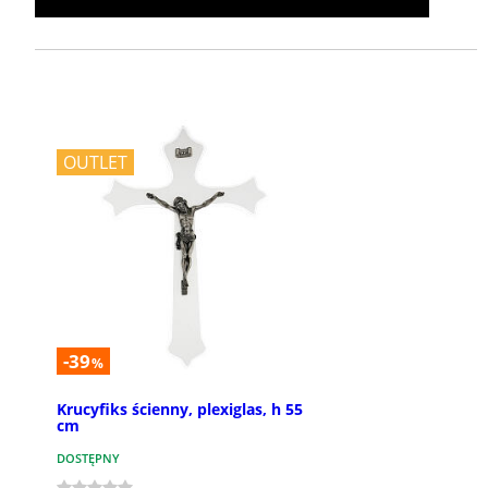
OUTLET
-39
%
Krucyfiks ścienny, plexiglas, h 55
cm
DOSTĘPNY