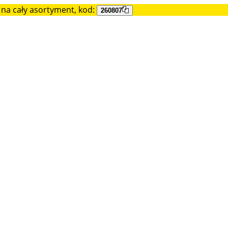
na cały asortyment, kod:
260807