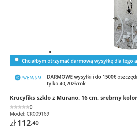
Chciałbym otrzymać darmową wysyłkę dla tego a
DARMOWE wysyłki i do 1500€ oszczędn
tylko 40,20zł/rok
Krucyfiks szkło z Murano, 16 cm, srebrny kolor
0
Model:
CR009169
zł
112
,40