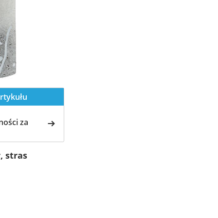
rtykułu
ości za
, stras