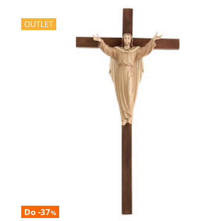
OUTLET
Do -37
%