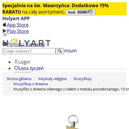
Specjalnie na św. Wawrzyńca
:
Dodatkowe 15%
RABATU
na cały asortyment,
kod: 260807
Holyart APP
App Store
Play Store
Pomoc i Kontakty
+48 222 922 860
Odkryj premium
Login
Lista życzeń
Strona główna
Artykuły religijne
Krucyfiksy
0
Krucyfiksy z drewna
Koszyk
Krucyfiks z drewna oliwnego z ciałem z metalu posrebrzanego, 13 c