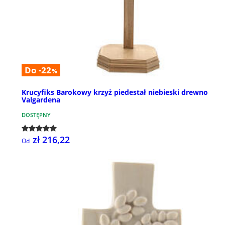
Do -22
%
Krucyfiks Barokowy krzyż piedestał niebieski drewno
Valgardena
DOSTĘPNY
zł 216,22
Od