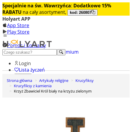
Specjalnie na św. Wawrzyńca
:
Dodatkowe 15%
RABATU
na cały asortyment,
kod: 260807
Holyart APP
App Store
Play Store
Pomoc i Kontakty
+48 222 922 860
Odkryj premium
Login
Lista życzeń
Strona główna
Artykuły religijne
Krucyfiksy
0
Krucyfiksy z kamienia
Koszyk
Krzyż Zbawiciel Król biały na krzyżu zielonym