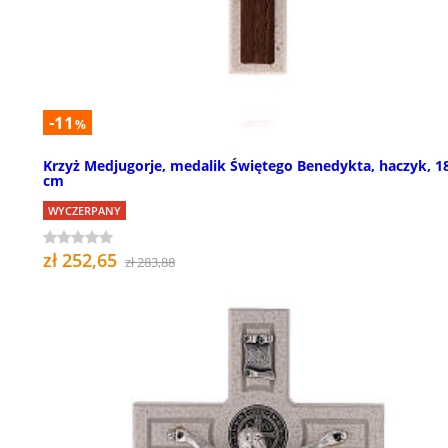
-11
%
Krzyż Medjugorje, medalik Świętego Benedykta, haczyk, 1
cm
WYCZERPANY
zł 252,65
zł 283,88