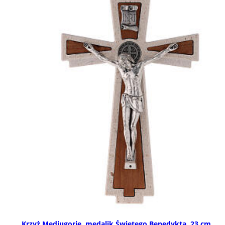
Krzyż Medjugorje, medalik Świętego Benedykta, 23 cm