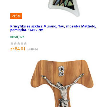
-15
%
Krucyfiks ze szkła z Murano, Tau, mozaika Mattiolo,
pamiątka, 16x12 cm
DOSTĘPNY
zł 84,01
zł 98,84