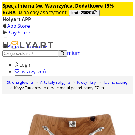
Specjalnie na św. Wawrzyńca
:
Dodatkowe 15%
RABATU
na cały asortyment,
kod: 260807
Holyart APP
App Store
Play Store
Pomoc i Kontakty
+48 222 922 860
Odkryj premium
Login
Lista życzeń
Strona główna
Artykuły religijne
Krucyfiksy
Tau na ścianę
0
Krzyż Tau drewno oliwne metal posrebrzany 37cm
Koszyk