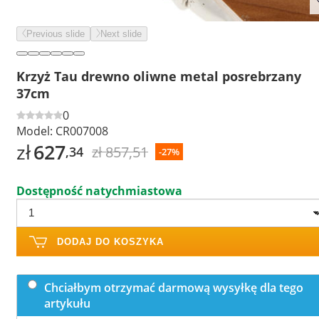
Previous slide
Next slide
Krzyż Tau drewno oliwne metal posrebrzany
37cm
0
Model:
CR007008
zł
627
zł 857,51
,34
-27%
Dostępność natychmiastowa
DODAJ DO KOSZYKA
Chciałbym otrzymać darmową wysyłkę dla tego
artykułu