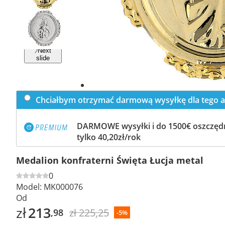
Previous
slide
Next
slide
Chciałbym otrzymać darmową wysyłkę dla tego a
DARMOWE wysyłki i do 1500€ oszczędn
tylko 40,20zł/rok
Medalion konfraterni Święta Łucja metal
0
Model:
MK000076
Od
zł
213
zł 225,25
,98
-5%