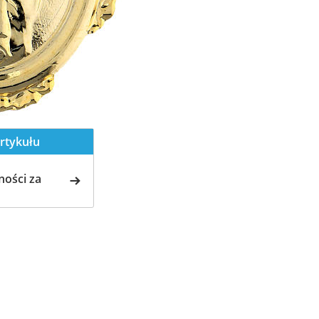
rtykułu
ości za