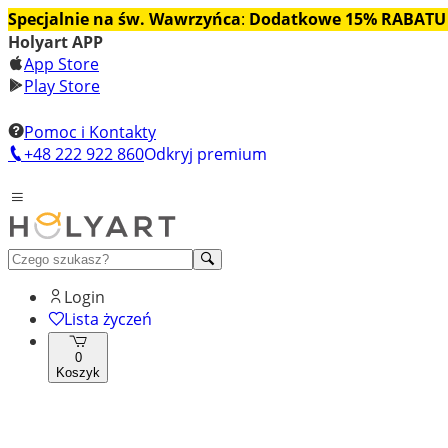
Specjalnie na św. Wawrzyńca
:
Dodatkowe 15% RABATU
Holyart APP
App Store
Play Store
Pomoc i Kontakty
+48 222 922 860
Odkryj premium
Login
Lista życzeń
0
Koszyk