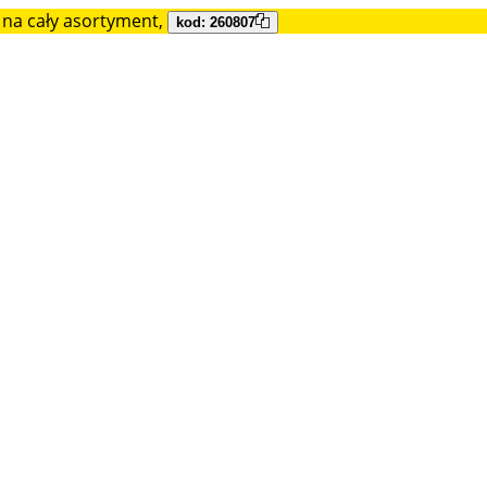
na cały asortyment,
kod: 260807