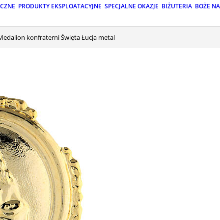
ICZNE
PRODUKTY EKSPLOATACYJNE
SPECJALNE OKAZJE
BIŻUTERIA
BOŻE N
Medalion konfraterni Święta Łucja metal