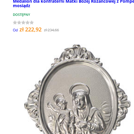
Medalion dla konfraterni Matki Bożej Różańcowej z Pompe
mosiądz
DOSTĘPNY
zł 222,92
zł 234,66
Od