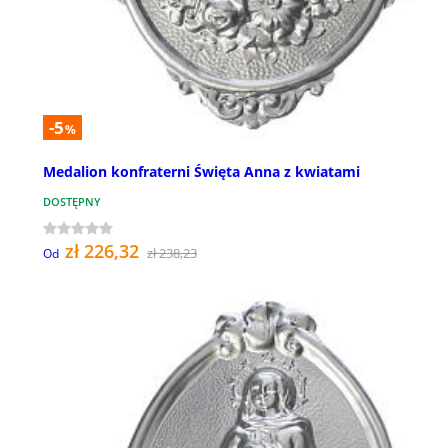
-5
%
Medalion konfraterni Święta Anna z kwiatami
DOSTĘPNY
zł 226,32
zł 238,23
Od