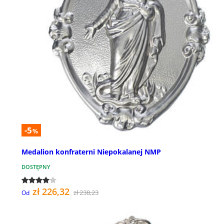
-5
%
Medalion konfraterni Niepokalanej NMP
DOSTĘPNY
zł 226,32
zł 238,23
Od