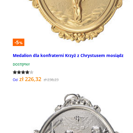
-5
%
Medalion dla konfraterni Krzyż z Chrystusem mosiądz
DOSTĘPNY
zł 226,32
zł 238,23
Od