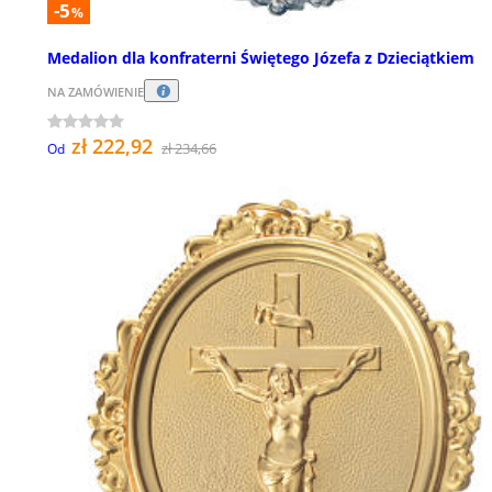
-5
%
Medalion dla konfraterni Świętego Józefa z Dzieciątkiem
NA ZAMÓWIENIE
zł 222,92
zł 234,66
Od