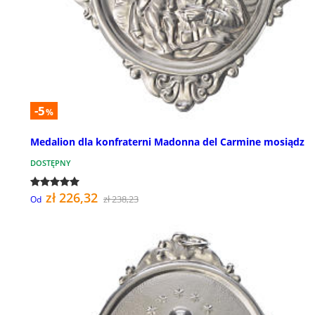
-5
%
Medalion dla konfraterni Madonna del Carmine mosiądz
DOSTĘPNY
zł 226,32
zł 238,23
Od