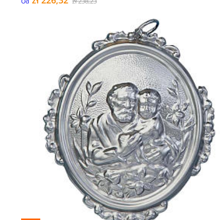
zł 238,23
Od