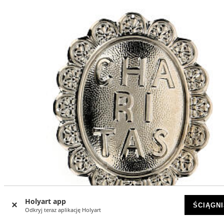
Holyart app
ŚCIĄGNI
Odkryj teraz aplikację Holyart
-25
%