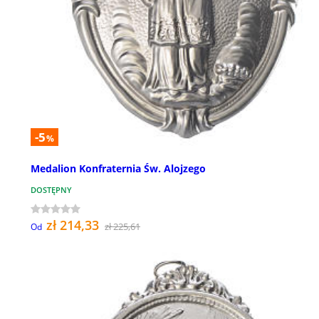
-5
%
Medalion Konfraternia Św. Alojzego
DOSTĘPNY
zł 214,33
zł 225,61
Od