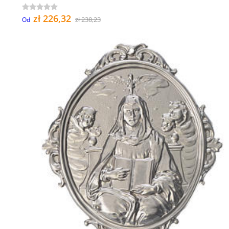
zł 226,32
zł 238,23
Od