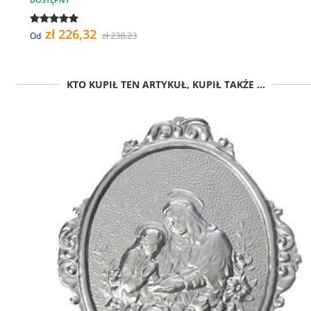
zł 226,32
zł 238,23
Od
KTO KUPIŁ TEN ARTYKUŁ, KUPIŁ TAKŻE ...