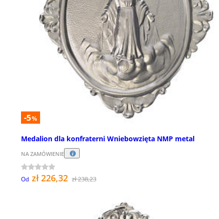
-5
%
Medalion dla konfraterni Wniebowzięta NMP metal
NA ZAMÓWIENIE
zł 226,32
zł 238,23
Od