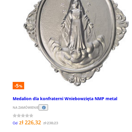
-5
%
Medalion dla konfraterni Wniebowzięta NMP metal
NA ZAMÓWIENIE
zł 226,32
zł 238,23
Od