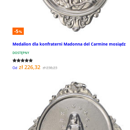
-5
%
Medalion dla konfraterni Madonna del Carmine mosiądz
DOSTĘPNY
zł 226,32
zł 238,23
Od