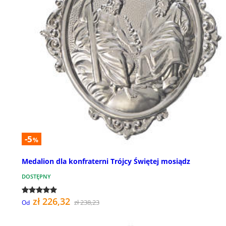
-5
%
Medalion dla konfraterni Trójcy Świętej mosiądz
DOSTĘPNY
zł 226,32
zł 238,23
Od