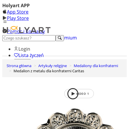
Holyart APP
App Store
Play Store
Pomoc i Kontakty
+48 222 922 860
Odkryj premium
Login
Lista życzeń
Strona główna
Artykuły religijne
Medaliony dla konfraterni
0
Medalion z metalu dla konfraterni Caritas
Koszyk
VIDEO
1