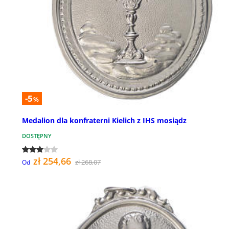
-5
%
Medalion dla konfraterni Kielich z IHS mosiądz
DOSTĘPNY
zł 254,66
zł 268,07
Od