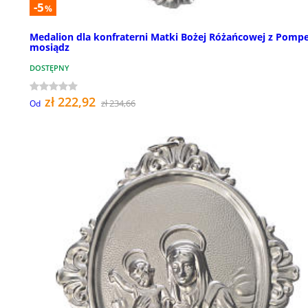
-5
%
Medalion dla konfraterni Matki Bożej Różańcowej z Pompe
mosiądz
DOSTĘPNY
zł 222,92
zł 234,66
Od