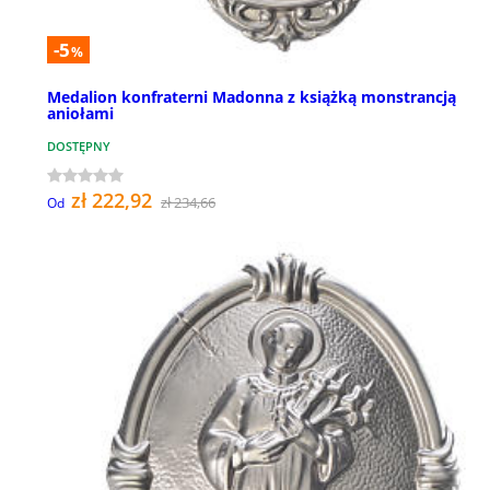
-5
%
Medalion konfraterni Madonna z książką monstrancją
aniołami
DOSTĘPNY
zł 222,92
zł 234,66
Od