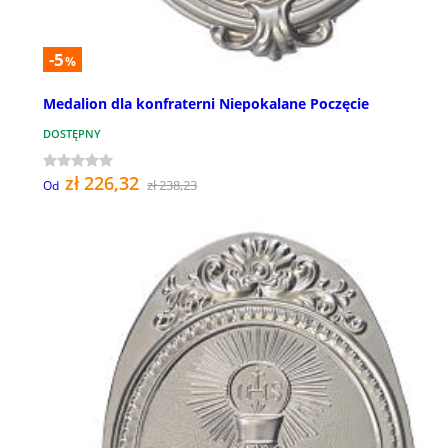
-5
%
Medalion dla konfraterni Niepokalane Poczęcie
DOSTĘPNY
zł 226,32
zł 238,23
Od