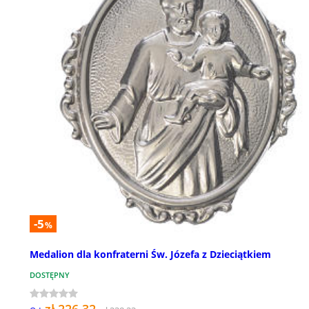
-5
%
Medalion dla konfraterni Św. Józefa z Dzieciątkiem
DOSTĘPNY
zł 226,32