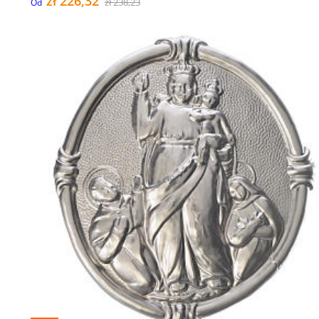
zł 226,32
zł 238,23
Od