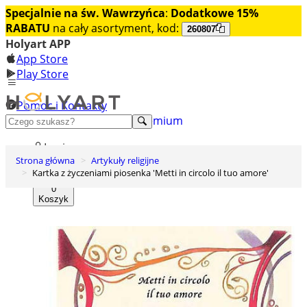
Specjalnie na św. Wawrzyńca
:
Dodatkowe 15%
RABATU
na cały asortyment, kod:
260807
Holyart APP
App Store
Play Store
Pomoc i Kontakty
+48 222 922 860
Odkryj premium
Login
Strona główna
Artykuły religijne
Lista życzeń
Kartka z życzeniami piosenka 'Metti in circolo il tuo amore'
0
Koszyk