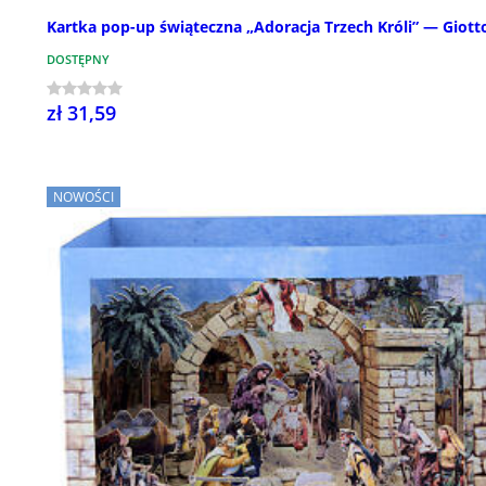
Kartka pop-up świąteczna „Adoracja Trzech Króli” — Giott
DOSTĘPNY
zł 31,59
NOWOŚCI