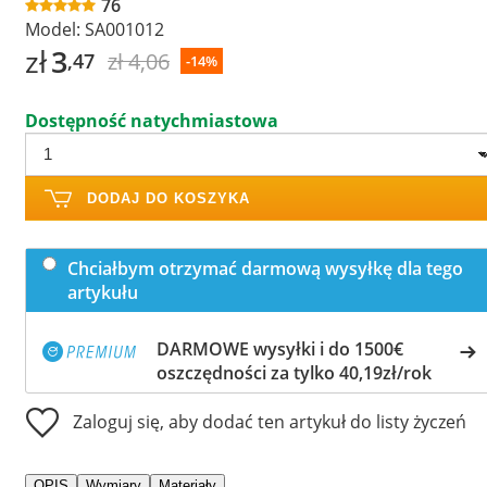
76
Model:
SA001012
zł
3
zł 4,06
,47
-14%
Dostępność natychmiastowa
DODAJ DO KOSZYKA
Chciałbym otrzymać darmową wysyłkę dla tego
artykułu
DARMOWE wysyłki i do 1500€
oszczędności za tylko 40,19zł/rok
Zaloguj się, aby dodać ten artykuł do listy życzeń
OPIS
Wymiary
Materiały