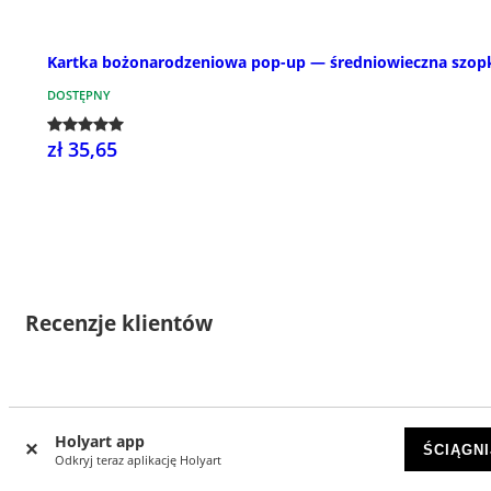
Kartka bożonarodzeniowa pop-up — średniowieczna szop
DOSTĘPNY
zł 35,65
Recenzje klientów
76
Holyart app
4.93 z 5 gwiazdek
ŚCIĄGNI
Odkryj teraz aplikację Holyart
5 gwiazdek
71