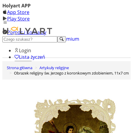
Holyart APP
App Store
Play Store
Pomoc i Kontakty
+48 222 922 860
Odkryj premium
Login
Lista życzeń
Strona główna
Artykuły religijne
0
Obrazek religijny św. Jerzego z koronkowym zdobieniem, 11x7 cm
Koszyk