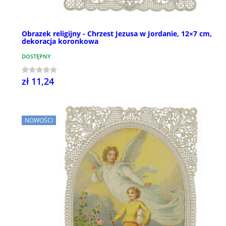
Obrazek religijny - Chrzest Jezusa w Jordanie, 12×7 cm,
dekoracja koronkowa
DOSTĘPNY
zł 11,24
NOWOŚCI