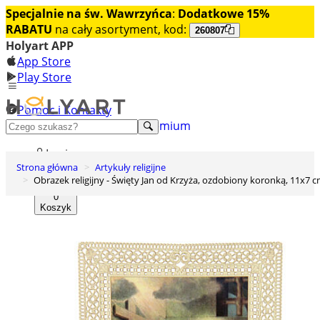
Specjalnie na św. Wawrzyńca
:
Dodatkowe 15%
RABATU
na cały asortyment, kod:
260807
Holyart APP
App Store
Play Store
Pomoc i Kontakty
+48 222 922 860
Odkryj premium
Login
Strona główna
Artykuły religijne
Lista życzeń
Obrazek religijny - Święty Jan od Krzyża, ozdobiony koronką, 11x7 
0
Koszyk