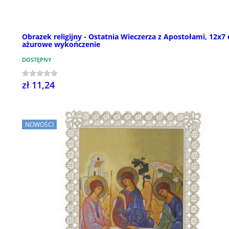
Obrazek religijny - Ostatnia Wieczerza z Apostołami, 12x7
ażurowe wykończenie
DOSTĘPNY
zł 11,24
NOWOŚCI