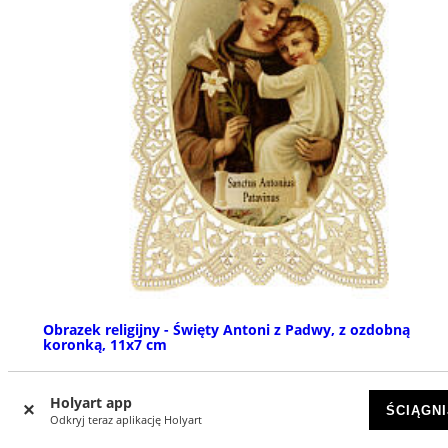
Obrazek religijny - Święty Antoni z Padwy, z ozdobną
koronką, 11x7 cm
DOSTĘPNY
Holyart app
ŚCIĄGNI
Odkryj teraz aplikację Holyart
zł 11,24