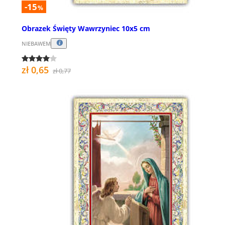
-15
%
Obrazek Święty Wawrzyniec 10x5 cm
NIEBAWEM
zł 0,65
zł 0,77