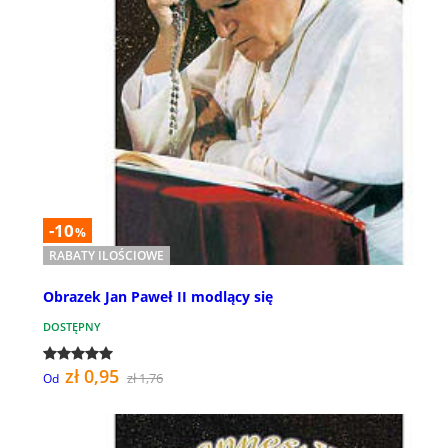
-10
%
RABATY ILOŚCIOWE
Obrazek Jan Paweł II modlący się
DOSTĘPNY
zł 0,95
zł 1,76
Od