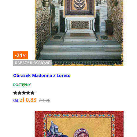
-21
%
RABATY ILOŚCIOWE
Obrazek Madonna z Loreto
DOSTĘPNY
zł 0,83
zł 1,76
Od