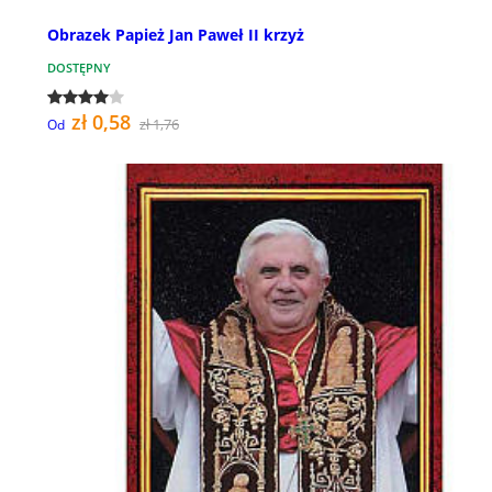
Obrazek Papież Jan Paweł II krzyż
DOSTĘPNY
zł 0,58
zł 1,76
Od