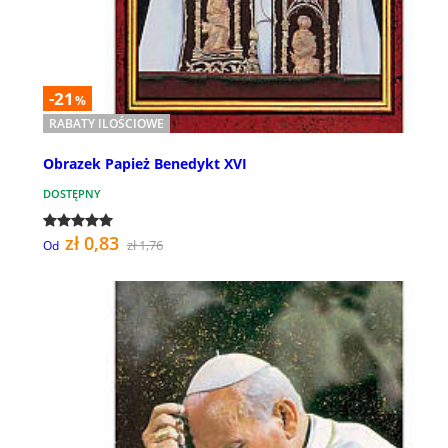
-21
%
RABATY ILOŚCIOWE
Obrazek Papież Benedykt XVI
DOSTĘPNY
zł 0,83
zł 1,76
Od