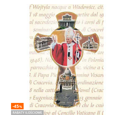
-45
%
RABATY ILOŚCIOWE