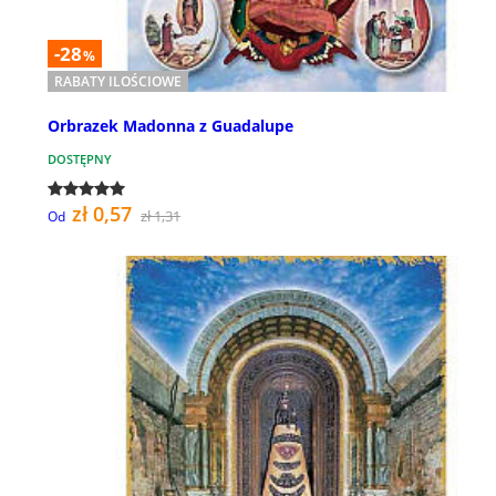
-28
%
RABATY ILOŚCIOWE
Orbrazek Madonna z Guadalupe
DOSTĘPNY
zł 0,57
zł 1,31
Od