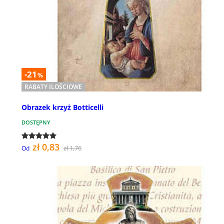
-21
%
RABATY ILOŚCIOWE
Obrazek krzyż Botticelli
DOSTĘPNY
zł 0,83
zł 1,76
Od