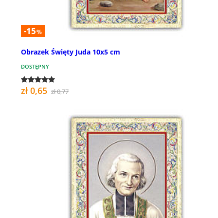
-15
%
Obrazek Święty Juda 10x5 cm
DOSTĘPNY
zł 0,65
zł 0,77