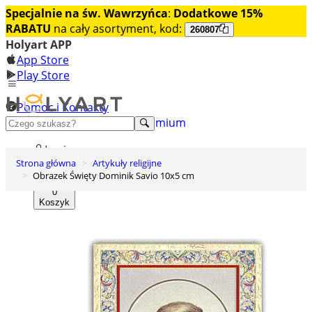
Specjalnie na św. Wawrzyńca
:
Dodatkowe 15%
RABATU
na cały asortyment, kod:
260807
Holyart APP
App Store
Play Store
Pomoc i Kontakty
+48 222 922 860
Odkryj premium
Login
Strona główna
Artykuły religijne
Lista życzeń
Obrazek Święty Dominik Savio 10x5 cm
0
Koszyk