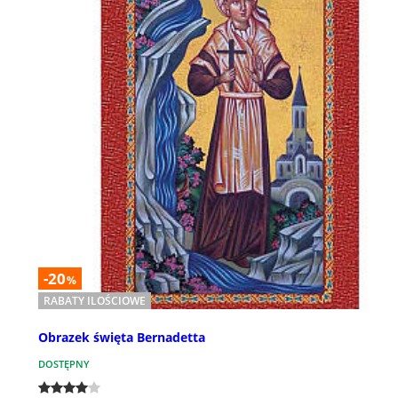
-20
%
RABATY ILOŚCIOWE
Obrazek święta Bernadetta
DOSTĘPNY