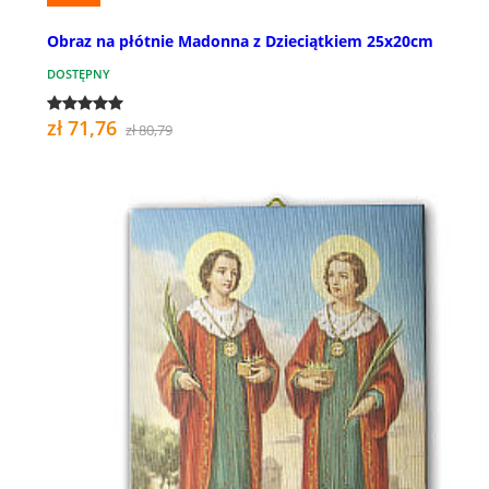
Obraz na płótnie Madonna z Dzieciątkiem 25x20cm
DOSTĘPNY
zł 71,76
zł 80,79