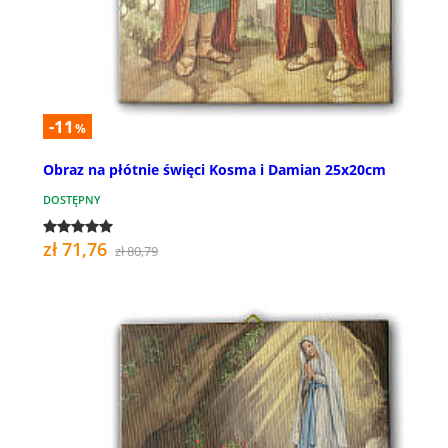
-11
%
Obraz na płótnie święci Kosma i Damian 25x20cm
DOSTĘPNY
zł 71,76
zł 80,79