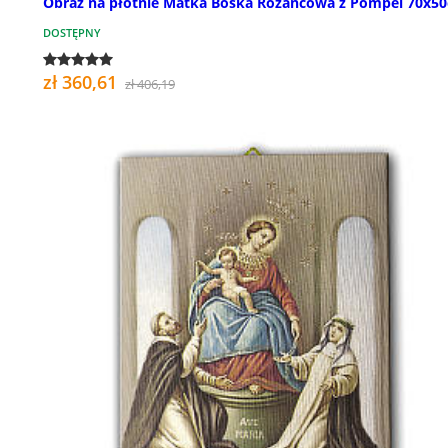
Obraz na płótnie Matka Boska Różańcowa z Pompei 70x5
DOSTĘPNY
zł 360,61
zł 406,19