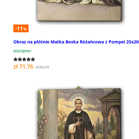
-11
%
Obraz na płótnie Matka Boska Różańcowa z Pompei 25x2
DOSTĘPNY
zł 71,76
zł 80,79