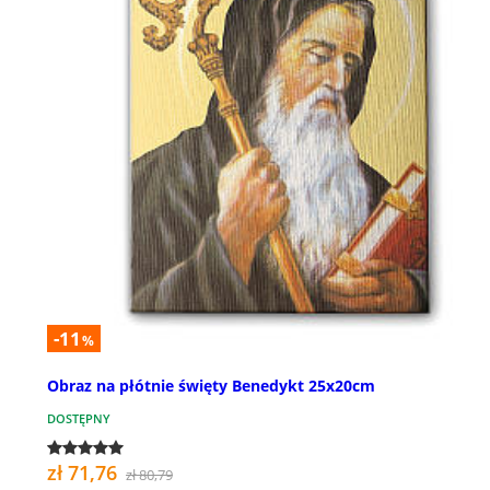
-11
%
Obraz na płótnie święty Benedykt 25x20cm
DOSTĘPNY
zł 71,76
zł 80,79