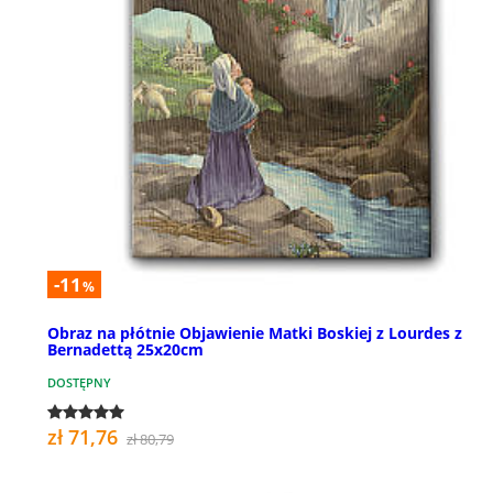
-11
%
Obraz na płótnie Objawienie Matki Boskiej z Lourdes z
Bernadettą 25x20cm
DOSTĘPNY
zł 71,76
zł 80,79