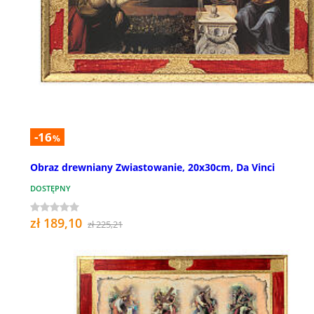
-16
%
Obraz drewniany Zwiastowanie, 20x30cm, Da Vinci
DOSTĘPNY
zł 189,10
zł 225,21