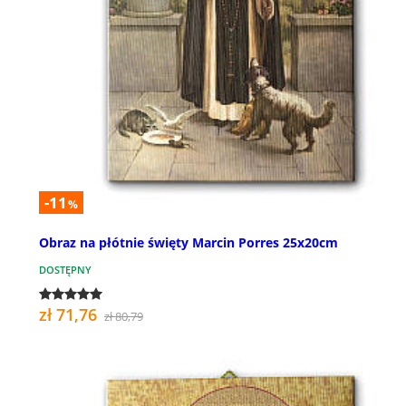
-11
%
Obraz na płótnie święty Marcin Porres 25x20cm
DOSTĘPNY
zł 71,76
zł 80,79