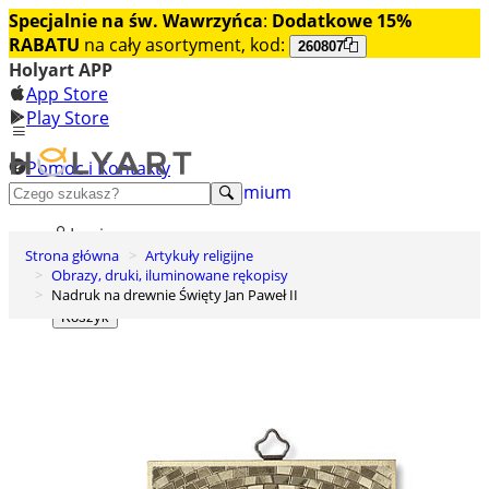
Specjalnie na św. Wawrzyńca
:
Dodatkowe 15%
RABATU
na cały asortyment, kod:
260807
Holyart APP
App Store
Play Store
Pomoc i Kontakty
+48 222 922 860
Odkryj premium
Login
Strona główna
Artykuły religijne
Lista życzeń
Obrazy, druki, iluminowane rękopisy
Nadruk na drewnie Święty Jan Paweł II
0
Koszyk