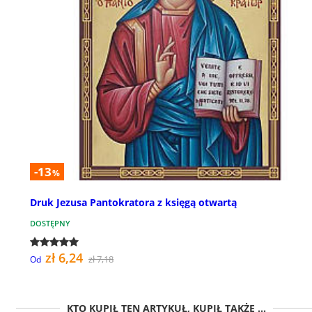
-13
%
Druk Jezusa Pantokratora z księgą otwartą
DOSTĘPNY
zł 6,24
zł 7,18
Od
KTO KUPIŁ TEN ARTYKUŁ, KUPIŁ TAKŻE ...