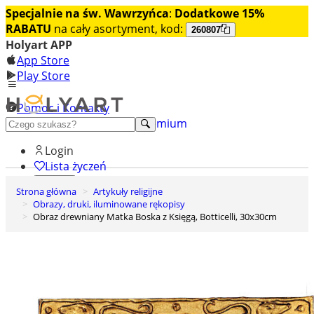
Specjalnie na św. Wawrzyńca
:
Dodatkowe 15%
RABATU
na cały asortyment, kod:
260807
Holyart APP
App Store
Play Store
Pomoc i Kontakty
+48 222 922 860
Odkryj premium
Login
Lista życzeń
Strona główna
Artykuły religijne
0
Obrazy, druki, iluminowane rękopisy
Koszyk
Obraz drewniany Matka Boska z Księgą, Botticelli, 30x30cm