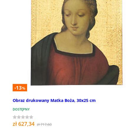
-13
%
Obraz drukowany Matka Boża, 30x25 cm
DOSTĘPNY
zł 627,34
zł 717,60