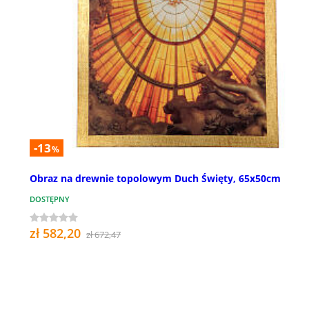
-13
%
Obraz na drewnie topolowym Duch Święty, 65x50cm
DOSTĘPNY
zł 582,20
zł 672,47