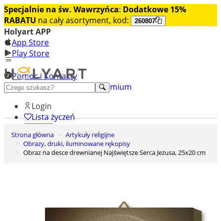
Specjalnie na św. Wawrzyńca
:
Dodatkowe 15%
RABATU
na cały asortyment, kod:
260807
Holyart APP
App Store
Play Store
Pomoc i Kontakty
+48 222 922 860
Odkryj premium
Login
Lista życzeń
Strona główna
Artykuły religijne
0
Obrazy, druki, iluminowane rękopisy
Koszyk
Obraz na desce drewnianej Najświętsze Serca Jezusa, 25x20 cm