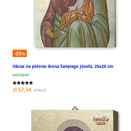
-25
%
Obraz na płótnie ikona Świętego Józefa, 25x20 cm
DOSTĘPNY
zł 57,54
zł 76,72