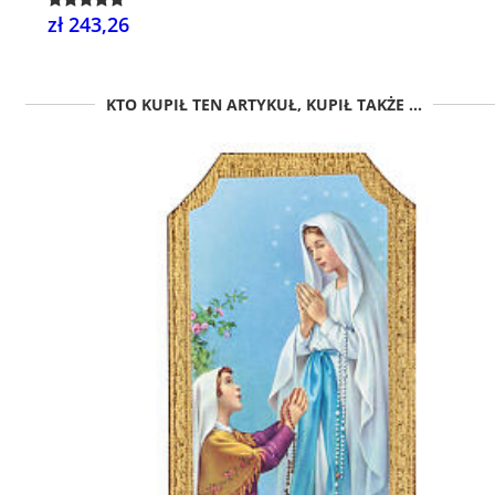
zł 243,26
KTO KUPIŁ TEN ARTYKUŁ, KUPIŁ TAKŻE ...