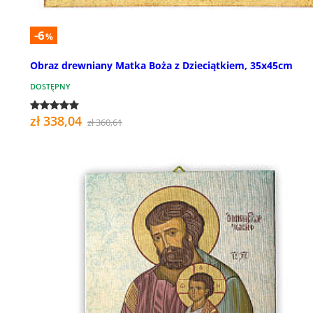
-6
%
Obraz drewniany Matka Boża z Dzieciątkiem, 35x45cm
DOSTĘPNY
zł 338,04
zł 360,61