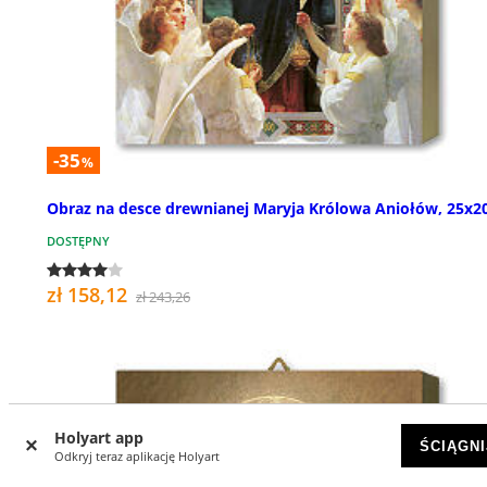
-35
%
Obraz na desce drewnianej Maryja Królowa Aniołów, 25x
DOSTĘPNY
zł 158,12
zł 243,26
Holyart app
ŚCIĄGNI
Odkryj teraz aplikację Holyart