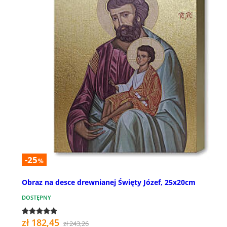
-25
%
Obraz na desce drewnianej Święty Józef, 25x20cm
DOSTĘPNY
zł 182,45
zł 243,26