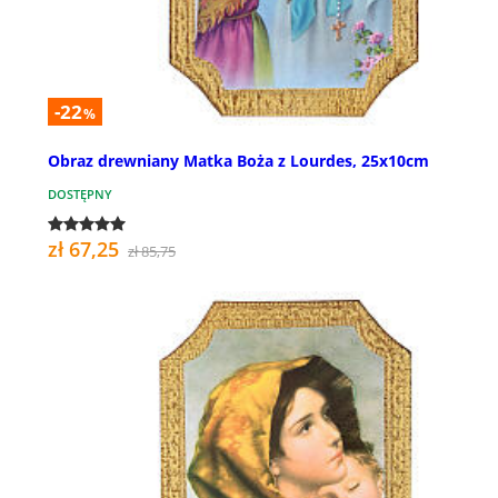
-22
%
Obraz drewniany Matka Boża z Lourdes, 25x10cm
DOSTĘPNY
zł 67,25
zł 85,75