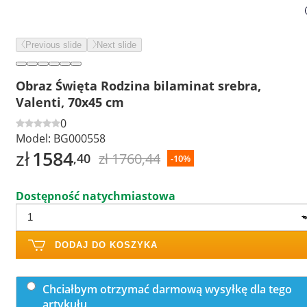
Previous slide
Next slide
Obraz Święta Rodzina bilaminat srebra,
Valenti, 70x45 cm
0
Model:
BG000558
zł
1584
zł 1760,44
,40
-10%
Dostępność natychmiastowa
DODAJ DO KOSZYKA
Chciałbym otrzymać darmową wysyłkę dla tego
artykułu