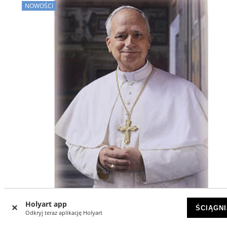
NOWOŚCI
Holyart app
ŚCIĄGNI
Odkryj teraz aplikację Holyart
Wizerunek Papieża Leona XIV w białej sutannie - 20×15 cm