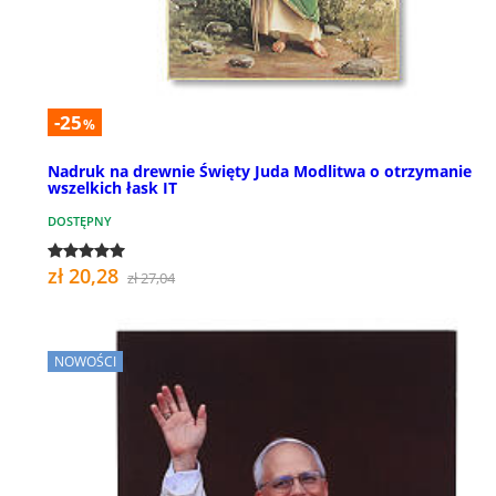
-25
%
Nadruk na drewnie Święty Juda Modlitwa o otrzymanie
wszelkich łask IT
DOSTĘPNY
zł 20,28
zł 27,04
NOWOŚCI