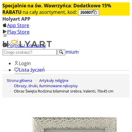
Specjalnie na św. Wawrzyńca
:
Dodatkowe 15%
RABATU
na cały asortyment, kod:
260807
Holyart APP
App Store
Play Store
Pomoc i Kontakty
+48 222 922 860
Odkryj premium
Login
Lista życzeń
Strona główna
Artykuły religijne
0
Obrazy, druki, iluminowane rękopisy
Koszyk
Obraz Święta Rodzina bilaminat srebra, Valenti, 70x45 cm