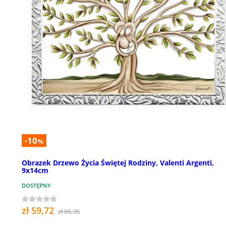
-10
%
Obrazek Drzewo Życia Świętej Rodziny, Valenti Argenti,
9x14cm
DOSTĘPNY
zł 59,72
zł 66,36