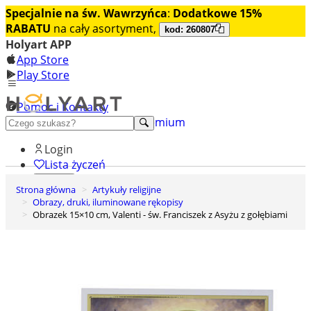
Specjalnie na św. Wawrzyńca
:
Dodatkowe 15%
RABATU
na cały asortyment,
kod: 260807
Holyart APP
App Store
Play Store
Pomoc i Kontakty
+48 222 922 860
Odkryj premium
Login
Lista życzeń
Strona główna
Artykuły religijne
0
Obrazy, druki, iluminowane rękopisy
Koszyk
Obrazek 15×10 cm, Valenti - św. Franciszek z Asyżu z gołębiami