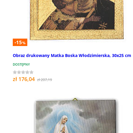
-15
%
Obraz drukowany Matka Boska Włodzimierska, 30x25 cm
DOSTĘPNY
zł 176,04
zł 207,19