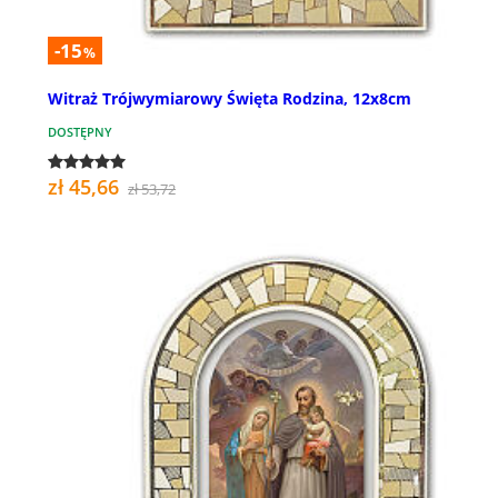
-15
%
Witraż Trójwymiarowy Święta Rodzina, 12x8cm
DOSTĘPNY
zł 45,66
zł 53,72