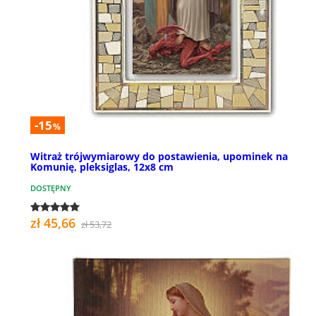
-15
%
Witraż trójwymiarowy do postawienia, upominek na
Komunię, pleksiglas, 12x8 cm
DOSTĘPNY
zł 45,66
zł 53,72