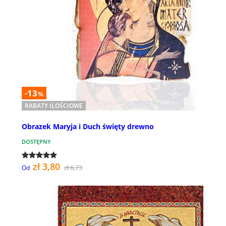
-13
%
RABATY ILOŚCIOWE
Obrazek Maryja i Duch święty drewno
DOSTĘPNY
zł 3,80
zł 6,73
Od