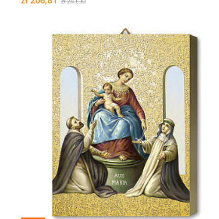
zł 206,81
zł 243,30