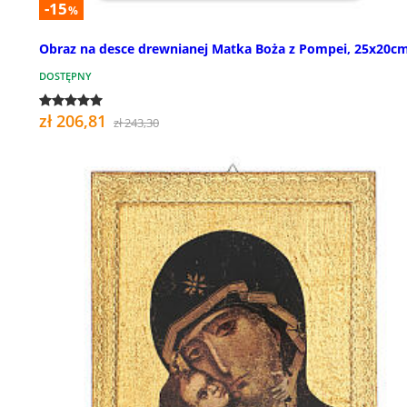
-15
%
Obraz na desce drewnianej Matka Boża z Pompei, 25x20c
DOSTĘPNY
zł 206,81
zł 243,30