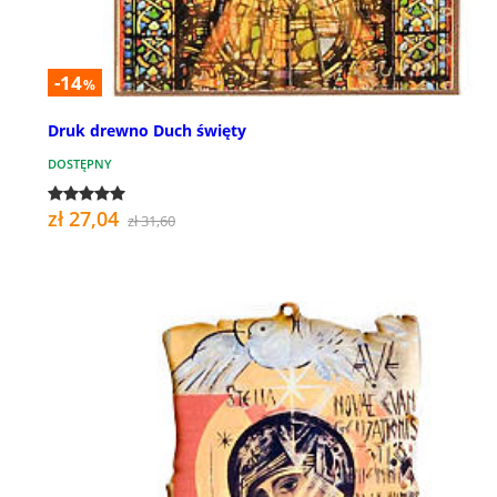
-14
%
Druk drewno Duch święty
DOSTĘPNY
zł 27,04
zł 31,60