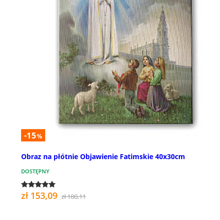
-15
%
Obraz na płótnie Objawienie Fatimskie 40x30cm
DOSTĘPNY
zł 153,09
zł 180,11