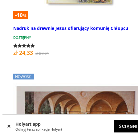
-10
%
Nadruk na drewnie Jezus ofiarujący komunię Chłopcu
DOSTĘPNY
zł 24,33
zł 27,04
NOWOŚCI
Holyart app
ŚCIĄGNI
Odkryj teraz aplikację Holyart