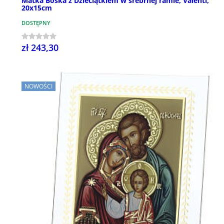
Matka Boska z Dzieciątkiem w srebrnej ramie, Valenti,
20x15cm
DOSTĘPNY
zł 243,30
NOWOŚCI