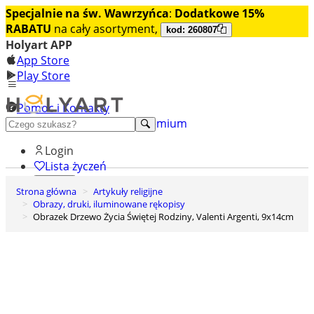
Specjalnie na św. Wawrzyńca
:
Dodatkowe 15%
RABATU
na cały asortyment,
kod: 260807
Holyart APP
App Store
Play Store
Pomoc i Kontakty
+48 222 922 860
Odkryj premium
Login
Lista życzeń
Strona główna
Artykuły religijne
0
Obrazy, druki, iluminowane rękopisy
Koszyk
Obrazek Drzewo Życia Świętej Rodziny, Valenti Argenti, 9x14cm