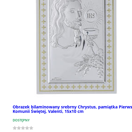
Obrazek bilaminowany srebrny Chrystus, pamiątka Pierws
Komunii Świętej, Valenti, 15x10 cm
DOSTĘPNY