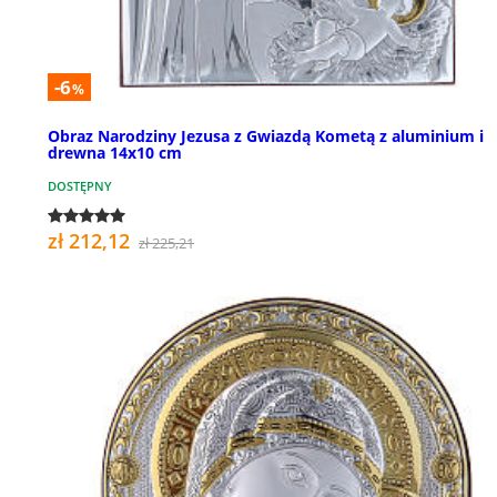
-6
%
Obraz Narodziny Jezusa z Gwiazdą Kometą z aluminium i
drewna 14x10 cm
DOSTĘPNY
zł 212,12
zł 225,21