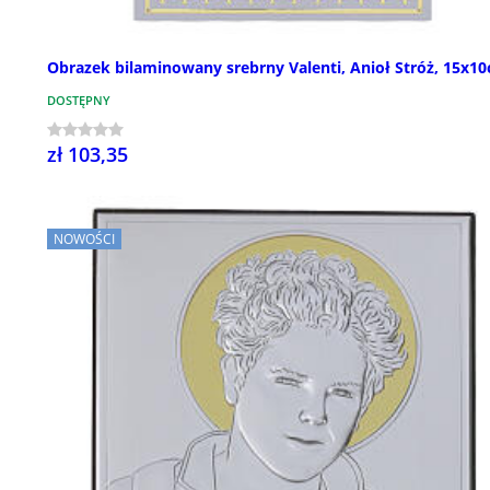
Obrazek bilaminowany srebrny Valenti, Anioł Stróż, 15x1
DOSTĘPNY
zł 103,35
NOWOŚCI