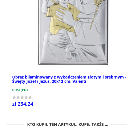
Obraz bilaminowany z wykończeniem złotym i srebrnym -
Święty Józef i Jezus, 20x12 cm, Valenti
DOSTĘPNY
zł 234,24
KTO KUPIŁ TEN ARTYKUŁ, KUPIŁ TAKŻE ...