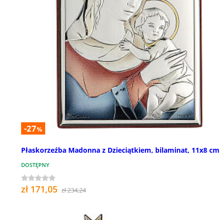
-27
%
Płaskorzeźba Madonna z Dzieciątkiem, bilaminat, 11x8 cm
DOSTĘPNY
zł 171,05
zł 234,24