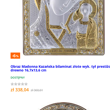
-6
%
Obraz Madonna Kazańska bilaminat złote wyk. tył presti
drewno 16,7x13,6 cm
DOSTĘPNY
zł 338,04
zł 360,61