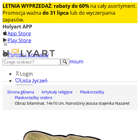
LETNIA WYPRZEDAŻ
:
rabaty do 60%
na cały asortyment.
Promocja ważna
do 31 lipca
lub do wyczerpania
zapasów.
Holyart APP
App Store
Play Store
Pomoc i Kontakty
+48 222 922 860
Odkryj premium
Login
Lista życzeń
Strona główna
Artykuły religijne
Płaskorzeźby
0
Płaskorzeźby srebro
Koszyk
Obraz bilaminat, 14x10 cm, Narodziny Jezusa stajenka Nazaret