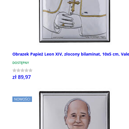
Obrazek Papież Leon XIV, złocony bilaminat, 10x5 cm, Vale
DOSTĘPNY
zł 89,97
NOWOŚCI