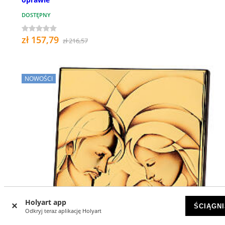
DOSTĘPNY
zł 157,79
zł 216,57
NOWOŚCI
Holyart app
ŚCIĄGNI
Odkryj teraz aplikację Holyart