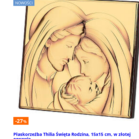
NOWOŚCI
-27
%
Płaskorzeźba Thilia Święta Rodzina, 15x15 cm, w złotej
oprawie