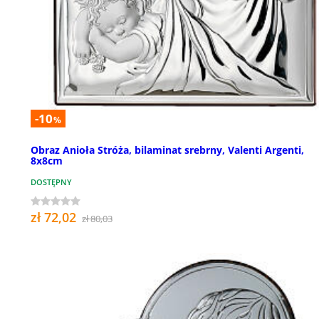
-10
%
Obraz Anioła Stróża, bilaminat srebrny, Valenti Argenti,
8x8cm
DOSTĘPNY
zł 72,02
zł 80,03