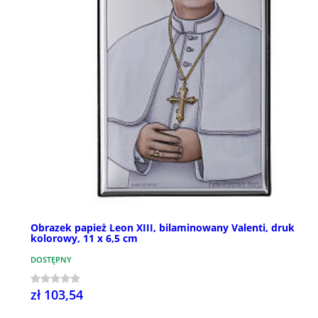
Obrazek papież Leon XIII, bilaminowany Valenti, druk
kolorowy, 11 x 6,5 cm
DOSTĘPNY
zł 103,54