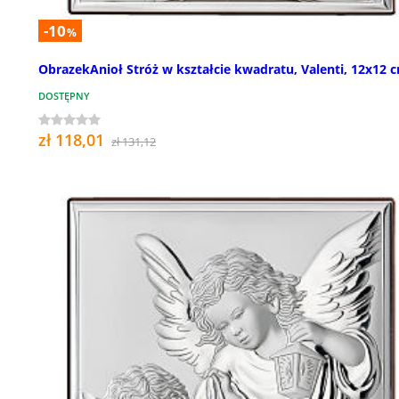
-10
%
ObrazekAnioł Stróż w kształcie kwadratu, Valenti, 12x12 
DOSTĘPNY
zł 118,01
zł 131,12