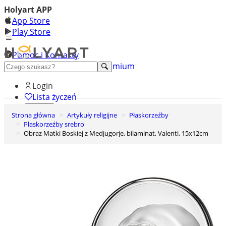
Holyart APP
App Store
Play Store
Pomoc i Kontakty
+48 222 922 860
Odkryj premium
Login
Lista życzeń
Strona główna
Artykuły religijne
Płaskorzeźby
0
Płaskorzeźby srebro
Koszyk
Obraz Matki Boskiej z Medjugorje, bilaminat, Valenti, 15x12cm