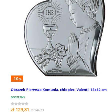
-10
%
Obrazek Pierwsza Komunia, chłopiec, Valenti, 15x12 cm
DOSTĘPNY
zł 129,81
zł 144,23