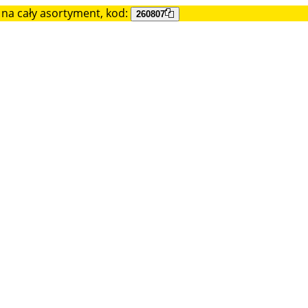
na cały asortyment, kod:
260807