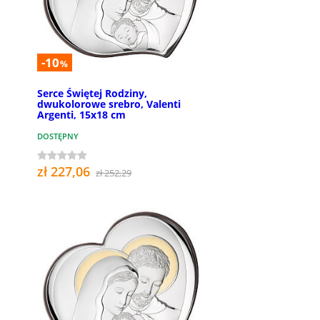
-10
%
Serce Świętej Rodziny,
dwukolorowe srebro, Valenti
Argenti, 15x18 cm
DOSTĘPNY
zł 227,06
zł 252,29