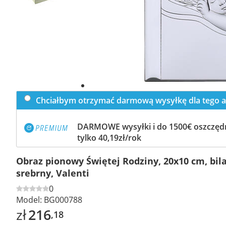
Chciałbym otrzymać darmową wysyłkę dla tego a
DARMOWE wysyłki i do 1500€ oszczędn
tylko 40,19zł/rok
Obraz pionowy Świętej Rodziny, 20x10 cm, bi
srebrny, Valenti
0
Model:
BG000788
zł
216
,18