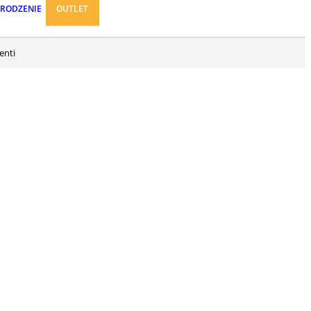
ARODZENIE
OUTLET
enti