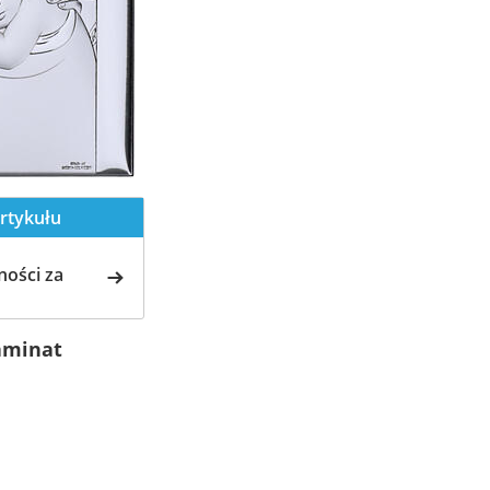
rtykułu
ości za
laminat