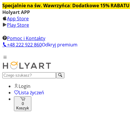
Specjalnie na św. Wawrzyńca
:
Dodatkowe 15% RABATU
Holyart APP
App Store
Play Store
Pomoc i Kontakty
+48 222 922 860
Odkryj premium
Login
Lista życzeń
0
Koszyk