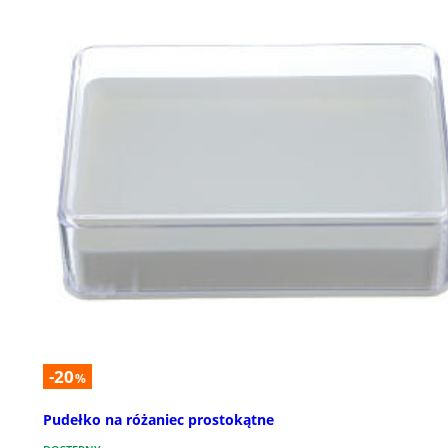
-20
%
Pudełko na różaniec prostokątne