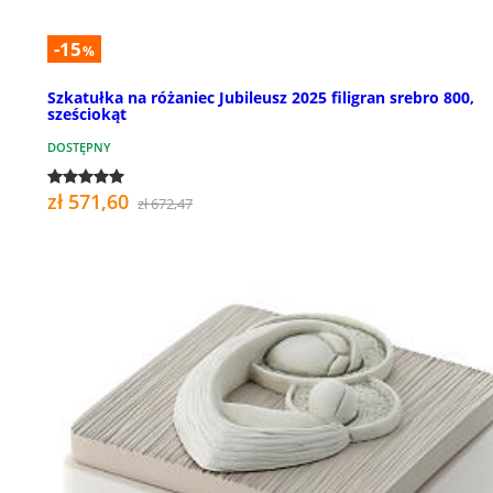
-15
%
Szkatułka na różaniec Jubileusz 2025 filigran srebro 800,
sześciokąt
DOSTĘPNY
zł 571,60
zł 672,47