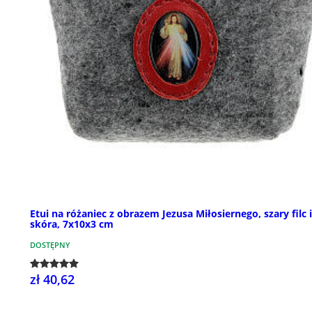
Etui na różaniec z obrazem Jezusa Miłosiernego, szary filc i
skóra, 7x10x3 cm
DOSTĘPNY
zł 40,62