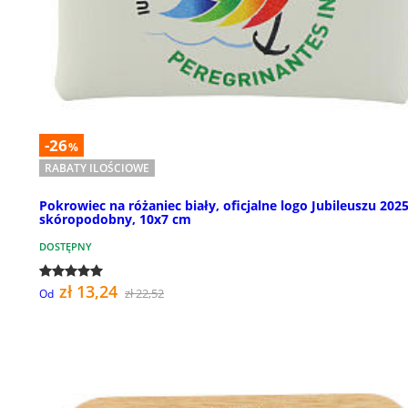
-26
%
RABATY ILOŚCIOWE
Pokrowiec na różaniec biały, oficjalne logo Jubileuszu 2025
skóropodobny, 10x7 cm
DOSTĘPNY
zł 13,24
zł 22,52
Od