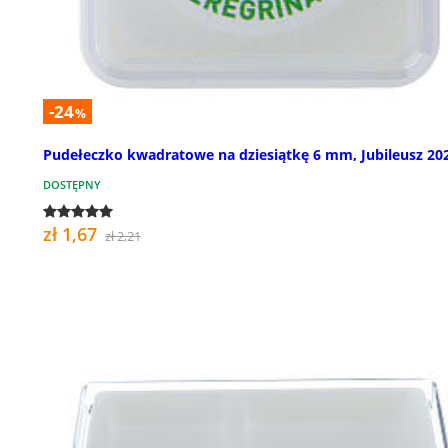
-24
%
Pudełeczko kwadratowe na dziesiątkę 6 mm, Jubileusz 20
DOSTĘPNY
zł 1,67
zł 2,21