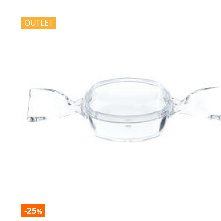
OUTLET
-25
%