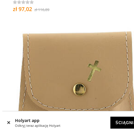
zł 97,02
zł 116,89
Holyart app
ŚCIĄGNI
Odkryj teraz aplikację Holyart