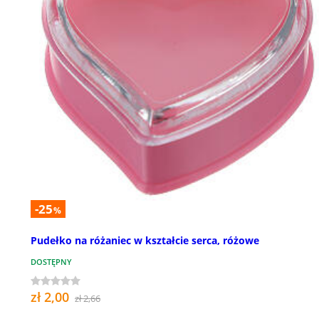
-25
%
Pudełko na różaniec w kształcie serca, różowe
DOSTĘPNY
zł 2,00
zł 2,66