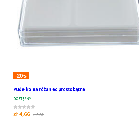
-20
%
Pudełko na różaniec prostokątne
DOSTĘPNY
zł 4,66
zł 5,82