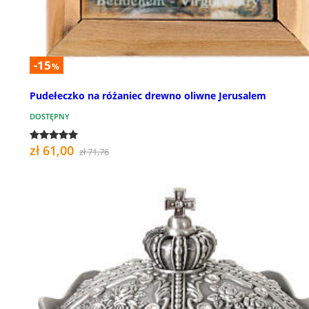
-15
%
Pudełeczko na różaniec drewno oliwne Jerusalem
DOSTĘPNY
zł 61,00
zł 71,76