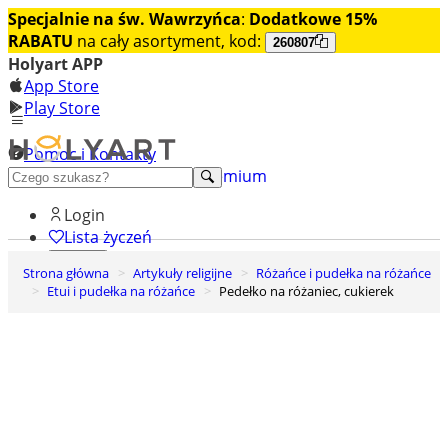
Specjalnie na św. Wawrzyńca
:
Dodatkowe 15%
RABATU
na cały asortyment, kod:
260807
Holyart APP
App Store
Play Store
Pomoc i Kontakty
+48 222 922 860
Odkryj premium
Login
Lista życzeń
Strona główna
Artykuły religijne
Różańce i pudełka na różańce
0
Etui i pudełka na różańce
Pedełko na różaniec, cukierek
Koszyk