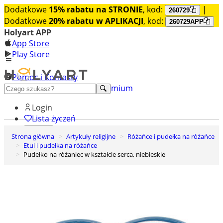
Dodatkowe
15% rabatu na STRONIE
, kod:
|
260729
Dodatkowe
20% rabatu w APLIKACJI
, kod:
260729APP
Holyart APP
App Store
Play Store
Pomoc i Kontakty
+48 222 922 860
Odkryj premium
Login
Lista życzeń
Strona główna
Artykuły religijne
Różańce i pudełka na różańce
0
Etui i pudełka na różańce
Koszyk
Pudełko na różaniec w kształcie serca, niebieskie