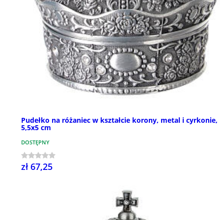
Pudełko na różaniec w kształcie korony, metal i cyrkonie,
5,5x5 cm
DOSTĘPNY
zł 67,25