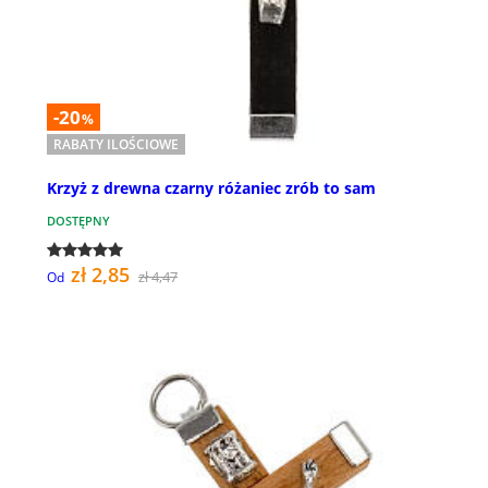
-20
%
RABATY ILOŚCIOWE
Krzyż z drewna czarny różaniec zrób to sam
DOSTĘPNY
zł 2,85
zł 4,47
Od