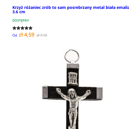
Krzyż różaniec zrób to sam posrebrzany metal biała emali
3.6 cm
DOSTĘPNY
zł 4,59
zł 7,18
Od