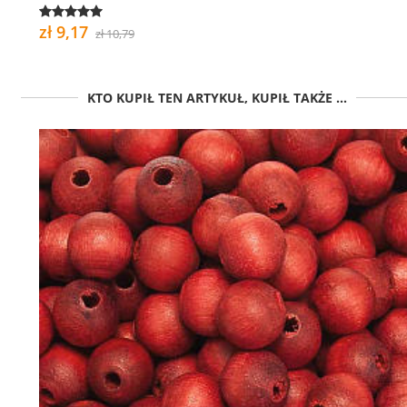
zł 9,17
zł 10,79
KTO KUPIŁ TEN ARTYKUŁ, KUPIŁ TAKŻE ...