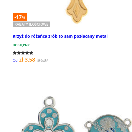
-17
%
RABATY ILOŚCIOWE
Krzyż do różańca zrób to sam pozłacany metal
DOSTĘPNY
zł 3,58
zł 5,37
Od