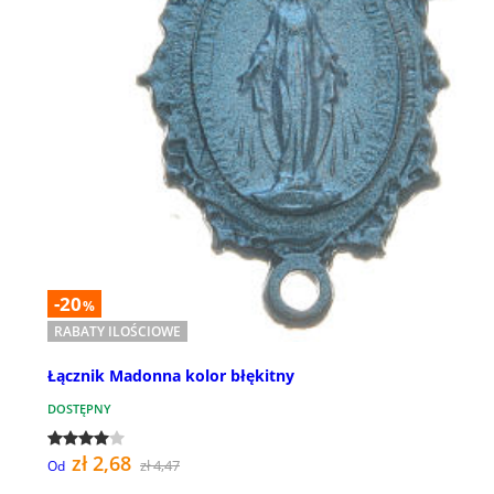
-20
%
RABATY ILOŚCIOWE
Łącznik Madonna kolor błękitny
DOSTĘPNY
zł 2,68
zł 4,47
Od