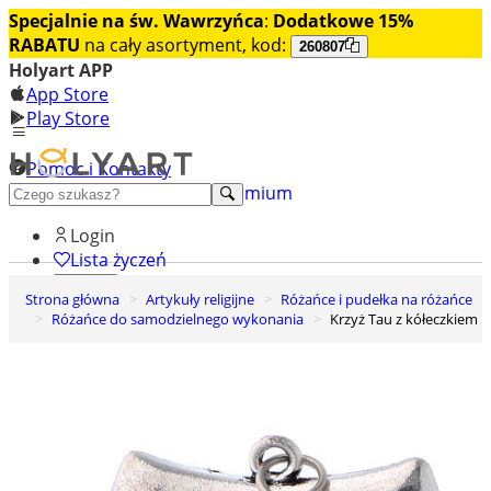
Specjalnie na św. Wawrzyńca
:
Dodatkowe 15%
RABATU
na cały asortyment, kod:
260807
Holyart APP
App Store
Play Store
Pomoc i Kontakty
+48 222 922 860
Odkryj premium
Login
Lista życzeń
Strona główna
Artykuły religijne
Różańce i pudełka na różańce
0
Różańce do samodzielnego wykonania
Krzyż Tau z kółeczkiem
Koszyk