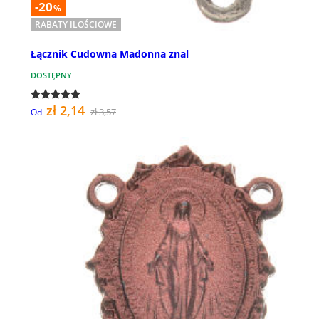
-20
%
RABATY ILOŚCIOWE
Łącznik Cudowna Madonna znal
DOSTĘPNY
zł 2,14
zł 3,57
Od