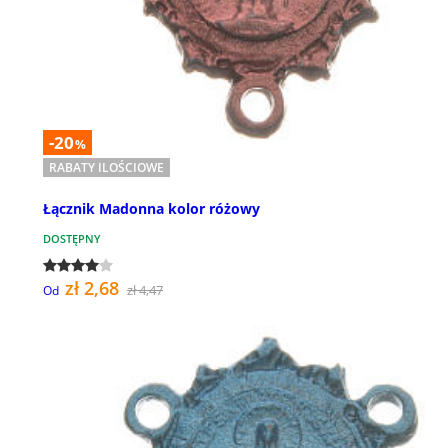
-20
%
RABATY ILOŚCIOWE
Łącznik Madonna kolor różowy
DOSTĘPNY
zł 2,68
zł 4,47
Od