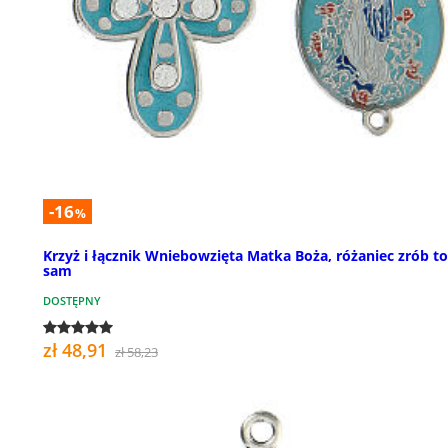
-16
%
Krzyż i łącznik Wniebowzięta Matka Boża, różaniec zrób to
sam
DOSTĘPNY
zł 48,91
zł 58,23