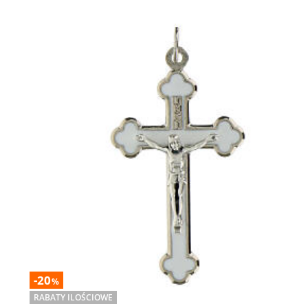
-20
%
RABATY ILOŚCIOWE