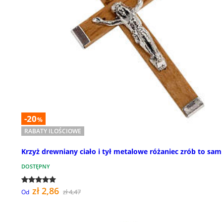
-20
%
RABATY ILOŚCIOWE
Krzyż drewniany ciało i tył metalowe różaniec zrób to sam
DOSTĘPNY
zł 2,86
zł 4,47
Od