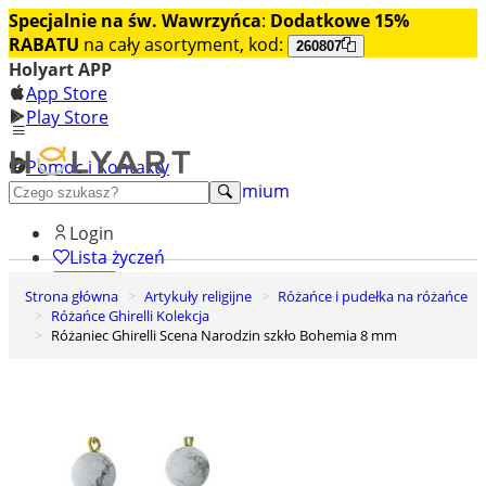
Specjalnie na św. Wawrzyńca
:
Dodatkowe 15%
RABATU
na cały asortyment, kod:
260807
Holyart APP
App Store
Play Store
Pomoc i Kontakty
+48 222 922 860
Odkryj premium
Login
Lista życzeń
Strona główna
Artykuły religijne
Różańce i pudełka na różańce
0
Różańce Ghirelli Kolekcja
Koszyk
Różaniec Ghirelli Scena Narodzin szkło Bohemia 8 mm