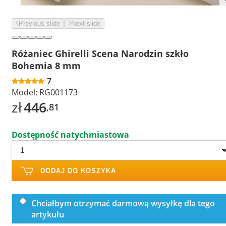
Previous slide
Next slide
Różaniec Ghirelli Scena Narodzin szkło
Bohemia 8 mm
7
Model:
RG001173
zł
446
,81
Dostępność natychmiastowa
DODAJ DO KOSZYKA
Chciałbym otrzymać darmową wysyłkę dla tego
artykułu