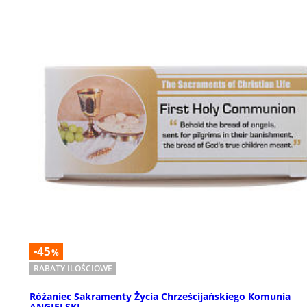
-45
%
RABATY ILOŚCIOWE
Różaniec Sakramenty Życia Chrześcijańskiego Komunia
ANGIELSKI