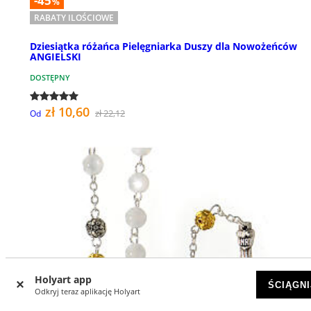
-45
%
RABATY ILOŚCIOWE
Dziesiątka różańca Pielęgniarka Duszy dla Nowożeńców
ANGIELSKI
DOSTĘPNY
zł 10,60
zł 22,12
Od
Holyart app
ŚCIĄGNI
Odkryj teraz aplikację Holyart