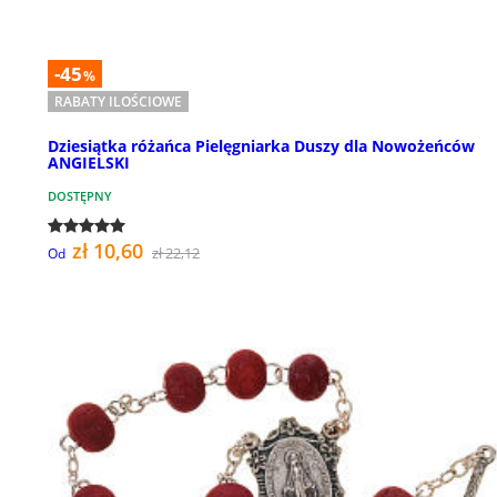
-45
%
RABATY ILOŚCIOWE
Dziesiątka różańca Pielęgniarka Duszy dla Nowożeńców
ANGIELSKI
DOSTĘPNY
zł 10,60
zł 22,12
Od