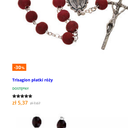
-30
%
Trisagion płatki róży
DOSTĘPNY
zł 5,37
zł 7,67