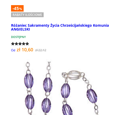
-45
%
RABATY ILOŚCIOWE
Różaniec Sakramenty Życia Chrześcijańskiego Komunia
ANGIELSKI
DOSTĘPNY
zł 10,60
zł 22,12
Od