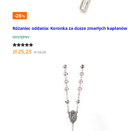
-26
%
Różaniec oddania: Koronka za dusze zmarłych kapłanów
DOSTĘPNY
zł 25,23
zł 34,26