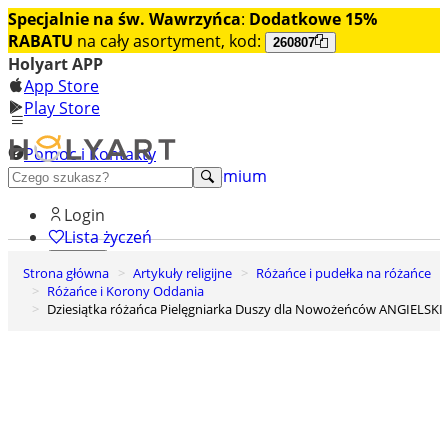
Specjalnie na św. Wawrzyńca
:
Dodatkowe 15%
RABATU
na cały asortyment, kod:
260807
Holyart APP
App Store
Play Store
Pomoc i Kontakty
+48 222 922 860
Odkryj premium
Login
Lista życzeń
Strona główna
Artykuły religijne
Różańce i pudełka na różańce
0
Różańce i Korony Oddania
Koszyk
Dziesiątka różańca Pielęgniarka Duszy dla Nowożeńców ANGIELSKI