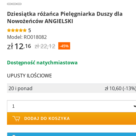
Dziesiątka różańca Pielęgniarka Duszy dla
Nowożeńców ANGIELSKI
5
Model:
RO018082
zł
12
zł 22,12
,16
-45%
Dostępność natychmiastowa
UPUSTY ILOŚCIOWE
20 i ponad
zł 10,60 (-13%
DODAJ DO KOSZYKA