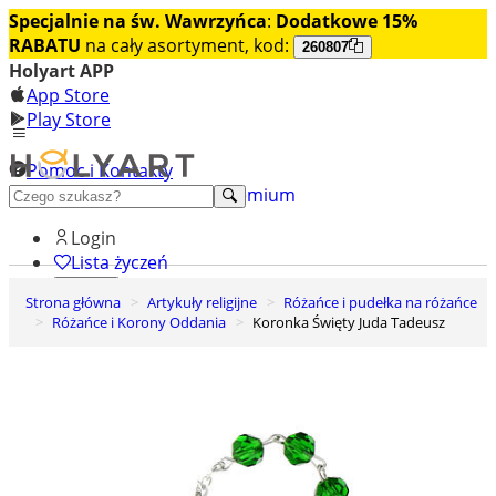
Specjalnie na św. Wawrzyńca
:
Dodatkowe 15%
RABATU
na cały asortyment, kod:
260807
Holyart APP
App Store
Play Store
Pomoc i Kontakty
+48 222 922 860
Odkryj premium
Login
Lista życzeń
Strona główna
Artykuły religijne
Różańce i pudełka na różańce
0
Różańce i Korony Oddania
Koronka Święty Juda Tadeusz
Koszyk