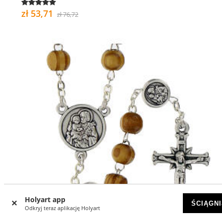
zł 53,71
zł 76,72
Holyart app
ŚCIĄGNI
Odkryj teraz aplikację Holyart