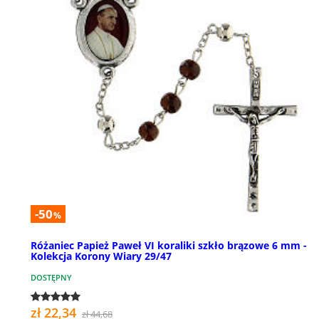
-50
%
Różaniec Papież Paweł VI koraliki szkło brązowe 6 mm -
Kolekcja Korony Wiary 29/47
DOSTĘPNY
zł 22,34
zł 44,68