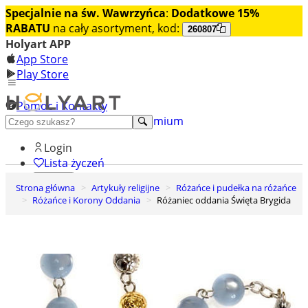
Specjalnie na św. Wawrzyńca
:
Dodatkowe 15%
RABATU
na cały asortyment, kod:
260807
Holyart APP
App Store
Play Store
Pomoc i Kontakty
+48 222 922 860
Odkryj premium
Login
Lista życzeń
Strona główna
Artykuły religijne
Różańce i pudełka na różańce
0
Różańce i Korony Oddania
Różaniec oddania Święta Brygida
Koszyk