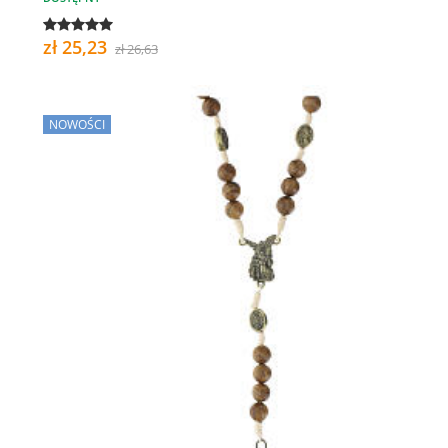
zł 25,23
zł 26,63
NOWOŚCI