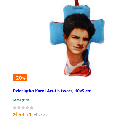
-20
%
Dziesiątka Karol Acutis twarz, 10x5 cm
DOSTĘPNY
zł 53,71
zł 67,25