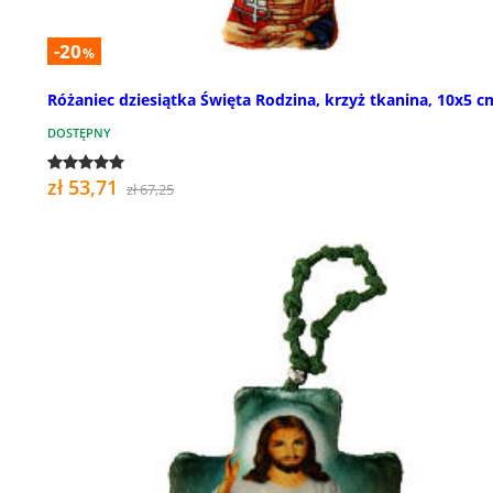
-20
%
Różaniec dziesiątka Święta Rodzina, krzyż tkanina, 10x5 c
DOSTĘPNY
zł 53,71
zł 67,25