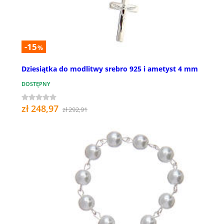
-15
%
Dziesiątka do modlitwy srebro 925 i ametyst 4 mm
DOSTĘPNY
zł 248,97
zł 292,91