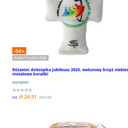
-54
%
RABATY ILOŚCIOWE
Różaniec dziesiątka Jubileusz 2025, welurowy krzyż niebies
metalowe koraliki
DOSTĘPNY
zł 24,91
zł 67,25
Od