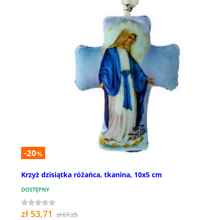
-20
%
Krzyż dzisiątka różańca, tkanina, 10x5 cm
DOSTĘPNY
zł 53,71
zł 67,25