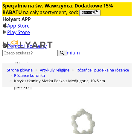
Specjalnie na św. Wawrzyńca
:
Dodatkowe 15%
RABATU
na cały asortyment, kod:
260807
Holyart APP
App Store
Play Store
Pomoc i Kontakty
+48 222 922 860
Odkryj premium
Login
Strona główna
Artykuły religijne
Różańce i pudełka na różańce
Lista życzeń
Różańce koronka
Krzyż z tkaniny Matka Boska z Medjugorje, 10x5 cm
0
Koszyk