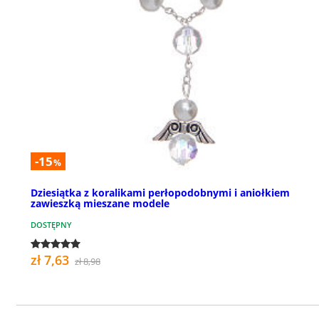
-15
%
Dziesiątka z koralikami perłopodobnymi i aniołkiem
zawieszką mieszane modele
DOSTĘPNY
zł 7,63
zł 8,98