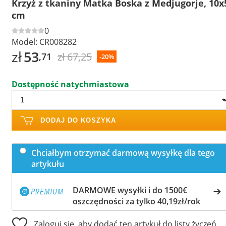
Krzyż z tkaniny Matka Boska z Medjugorje, 10x
cm
0
Model:
CR008282
zł
53
zł 67,25
,71
-20%
Dostępność natychmiastowa
DODAJ DO KOSZYKA
Chciałbym otrzymać darmową wysyłkę dla tego
artykułu
DARMOWE wysyłki i do 1500€
oszczędności za tylko 40,19zł/rok
Zaloguj się, aby dodać ten artykuł do listy życzeń