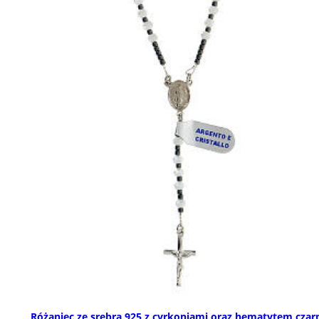
Różaniec ze srebra 925 z cyrkoniami oraz hematytem cza