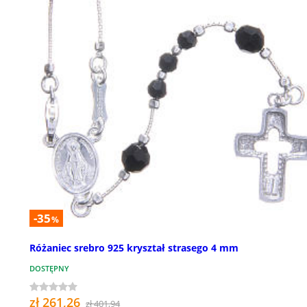
-35
%
Różaniec srebro 925 kryształ strasego 4 mm
DOSTĘPNY
zł 261,26
zł 401,94