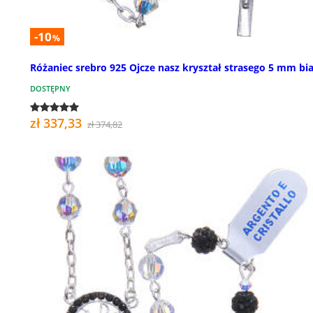
-10
%
Różaniec srebro 925 Ojcze nasz kryształ strasego 5 mm bia
DOSTĘPNY
zł 337,33
zł 374,82