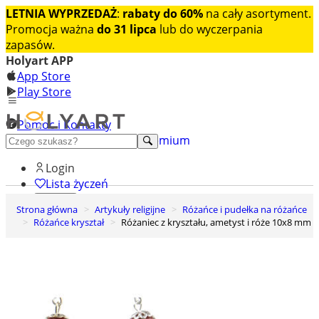
LETNIA WYPRZEDAŻ
:
rabaty do 60%
na cały asortyment.
Promocja ważna
do 31 lipca
lub do wyczerpania
zapasów.
Holyart APP
App Store
Play Store
Pomoc i Kontakty
+48 222 922 860
Odkryj premium
Login
Lista życzeń
Strona główna
Artykuły religijne
Różańce i pudełka na różańce
0
Różańce kryształ
Różaniec z kryształu, ametyst i róże 10x8 mm
Koszyk