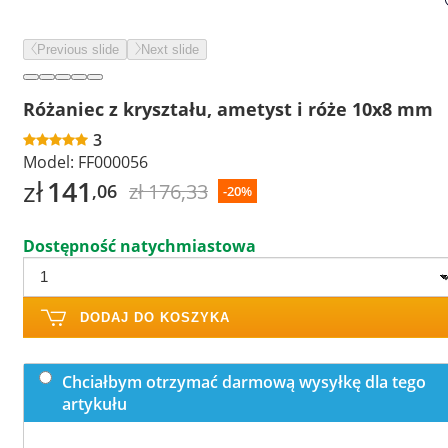
Previous slide
Next slide
Różaniec z kryształu, ametyst i róże 10x8 mm
3
Model:
FF000056
zł
141
zł 176,33
,06
-20%
Dostępność natychmiastowa
DODAJ DO KOSZYKA
Chciałbym otrzymać darmową wysyłkę dla tego
artykułu