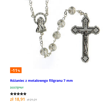
-11
%
Różaniec z metalowego filigranu 7 mm
DOSTĘPNY
zł 18,91
zł 21,21