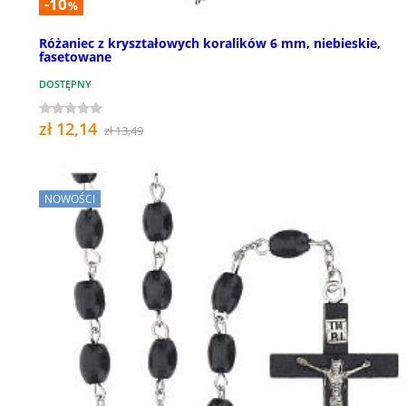
-10
%
Różaniec z kryształowych koralików 6 mm, niebieskie,
fasetowane
DOSTĘPNY
zł 12,14
zł 13,49
NOWOŚCI