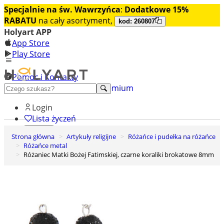
Specjalnie na św. Wawrzyńca
:
Dodatkowe 15%
RABATU
na cały asortyment,
kod: 260807
Holyart APP
App Store
Play Store
Pomoc i Kontakty
+48 222 922 860
Odkryj premium
Login
Lista życzeń
Strona główna
Artykuły religijne
Różańce i pudełka na różańce
0
Różańce metal
Koszyk
Różaniec Matki Bożej Fatimskiej, czarne koraliki brokatowe 8mm