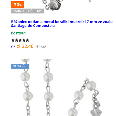
-30
%
RABATY ILOŚCIOWE
Różaniec oddania metal koraliki muszelki 7 mm ze znalu
Santiago de Compostela
DOSTĘPNY
zł 22,46
zł 35,65
Od
NOWOŚCI