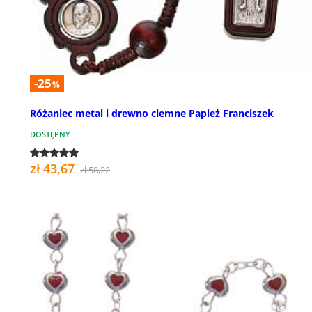
-25
%
Różaniec metal i drewno ciemne Papież Franciszek
DOSTĘPNY
zł 43,67
zł 58,22