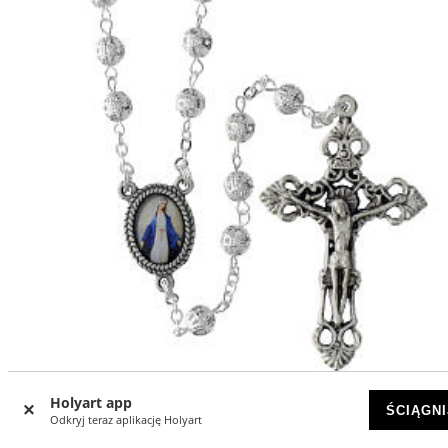
Holyart app
ŚCIĄGNI
Różaniec z metalowego filigranu, posrebrzany 6 mm
Odkryj teraz aplikację Holyart
NIEBAWEM