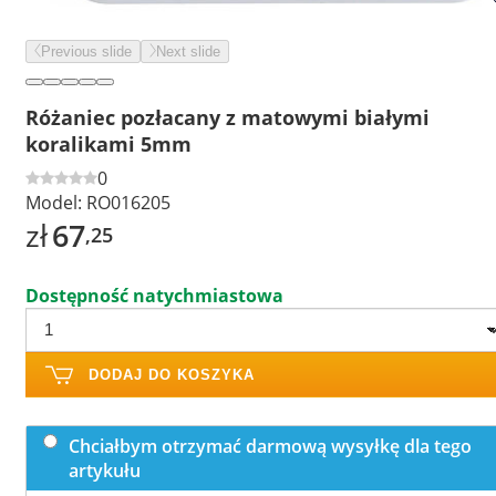
Previous slide
Next slide
Różaniec pozłacany z matowymi białymi
koralikami 5mm
0
Model:
RO016205
zł
67
,25
Dostępność natychmiastowa
DODAJ DO KOSZYKA
Chciałbym otrzymać darmową wysyłkę dla tego
artykułu