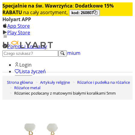
Specjalnie na św. Wawrzyńca
:
Dodatkowe 15%
RABATU
na cały asortyment,
kod: 260807
Holyart APP
App Store
Play Store
Pomoc i Kontakty
+48 222 922 860
Odkryj premium
Login
Lista życzeń
Strona główna
Artykuły religijne
Różańce i pudełka na różańce
0
Różańce metal
Koszyk
Różaniec pozłacany z matowymi białymi koralikami 5mm